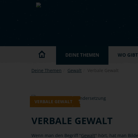
Skip to main content
DEINE THEMEN
WO GIBT'
Deine Themen
Gewalt
Verbale Gewalt
VERBALE GEWALT
VERBALE GEWALT
Wenn man den Begriff "
Gewalt
" hört, hat man Bild