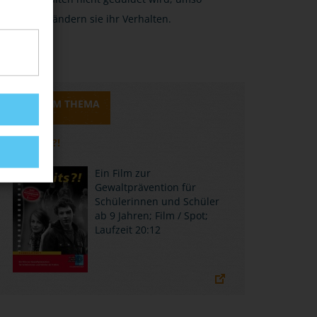
eher ändern sie ihr Verhalten.
MEDIEN ZUM THEMA
ABSEITS?!
Ein Film zur
Gewaltprävention für
Schülerinnen und Schüler
ab 9 Jahren; Film / Spot;
Laufzeit 20:12