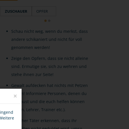
ZUSCHAUER
OPFER
Schau nicht weg, wenn du merkst, dass
andere schikaniert und nicht für voll
genommen werden!
Zeige den Opfern, dass sie nicht alleine
sind. Ermutige sie, sich zu wehren und
stehe ihnen zur Seite!
Gewalt aufdecken hat nichts mit Petzen
zu tun! Informiere Personen, denen du
×
vertraust und die euch helfen können
(Eltern, Lehrer, Trainer etc.).
wingend
 Weitere
Je früher Täter erkennen, dass ihr
Verhalten nicht geduldet wird, umso