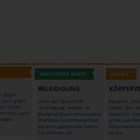
VERLETZENDE WORTE
GEWALT
BELEIDIGUNG
KÖRPERV
ch gegen
 auch gegen
Unter der Überschrift
Rempeln, Schu
en richten.
"Beleidigung" werden im
Treten, Bein st
icht man, wenn
Strafgesetzbuch verschiedene
Klatschen: Geh
sondern
Straftaten zusammengefasst,
schon zum Ber
d…
die eines gemeinsam haben:
Körperverletzu
Sie schützen vor…
ist die…