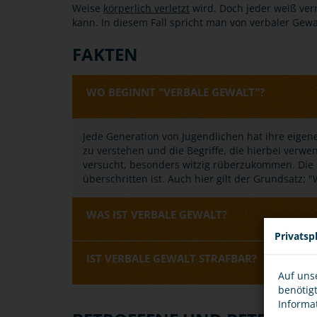
Weise
körperlich verletzt
wird. Doch jeder weiß ver
kann. In diesem Fall spricht man von verbaler Gewa
FAKTEN
WO BEGINNT "VERBALE GEWALT"?
Jede Generation von Jugendlichen hat ihre eigen
zu verstehen und die Begriffe, die hierbei verwen
versucht, besonders witzig rüberzukommen. Die F
überschritten ist. Auch hier gilt der Grundsatz: "
WAS IST VERBALE GEWALT?
Privatsp
IST VERBALE GEWALT STRAFBAR?
Auf uns
benötig
Informa