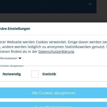
E
häre-Einstellungen
erer Webseite werden Cookies verwendet. Einige davon werden z
t, andere werden lediglich zu anonymen Statistikzwecken genutzt.
tionen findest du in der
Datenschutzerklärung
.
 bekannt vorkommt, weil du selbst schon davon
taten bei der Polizei an. Versuche, dich in Zukunft
nformationen
en.
 Cookies akzeptieren
Tipps.
Notwendig
Statistik
Alle Cookies akzeptieren