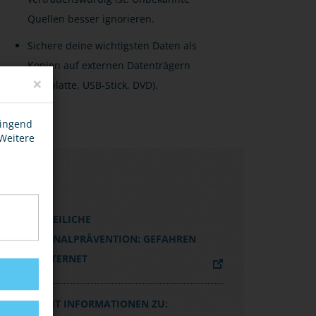
Quellen besser ignorieren.
Sichere deine wichtigsten Daten als
Kopien auf externen Datenträgern
×
(Festplatte, USB-Stick, DVD).
wingend
 Weitere
LINKS
POLIZEILICHE
KRIMINALPRÄVENTION: GEFAHREN
IM INTERNET
BSI MIT INFORMATIONEN ZU: