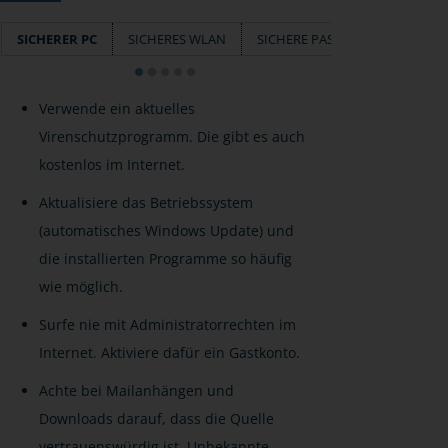
SICHERER PC
SICHERES WLAN
SICHERE PASSWÖRTER
SM
Verwende ein aktuelles
Virenschutzprogramm. Die gibt es auch
kostenlos im Internet.
Aktualisiere das Betriebssystem
(automatisches Windows Update) und
die installierten Programme so häufig
wie möglich.
Surfe nie mit Administratorrechten im
Internet. Aktiviere dafür ein Gastkonto.
Achte bei Mailanhängen und
Downloads darauf, dass die Quelle
vertrauenswürdig ist. Unbekannte