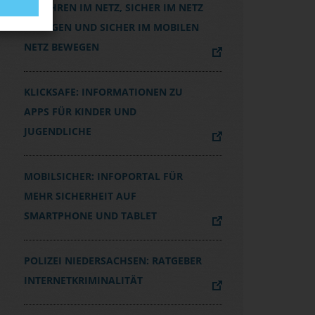
GEFAHREN IM NETZ, SICHER IM NETZ
BEWEGEN UND SICHER IM MOBILEN
NETZ BEWEGEN
KLICKSAFE: INFORMATIONEN ZU
APPS FÜR KINDER UND
JUGENDLICHE
MOBILSICHER: INFOPORTAL FÜR
MEHR SICHERHEIT AUF
SMARTPHONE UND TABLET
POLIZEI NIEDERSACHSEN: RATGEBER
INTERNETKRIMINALITÄT