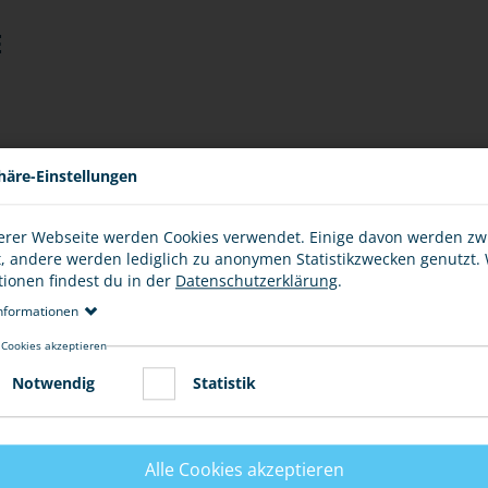
E
erken gibt es keine Anonymität. Auch wenn dich die
häre-Einstellungen
eisgabe deiner persönlichen Daten. Denn alle deine
sweise zu Werbezwecken weitergegeben.
erer Webseite werden Cookies verwendet. Einige davon werden z
t, andere werden lediglich zu anonymen Statistikzwecken genutzt.
tionen findest du in der
Datenschutzerklärung
.
nformationen
 Cookies akzeptieren
Notwendig
Statistik
Alle Cookies akzeptieren