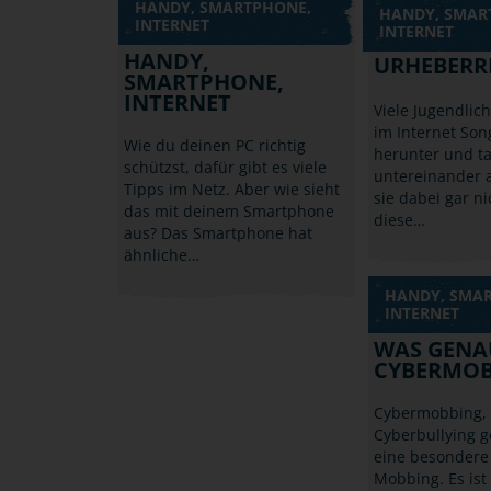
HANDY, SMARTPHONE,
HANDY, SMAR
INTERNET
INTERNET
HANDY,
URHEBERR
SMARTPHONE,
INTERNET
Viele Jugendlic
im Internet Son
Wie du deinen PC richtig
herunter und t
schützst, dafür gibt es viele
untereinander a
Tipps im Netz. Aber wie sieht
sie dabei gar n
das mit deinem Smartphone
diese…
aus? Das Smartphone hat
ähnliche…
HANDY, SMA
INTERNET
WAS GENAU
CYBERMOB
Cybermobbing,
Cyberbullying g
eine besondere
Mobbing. Es ist