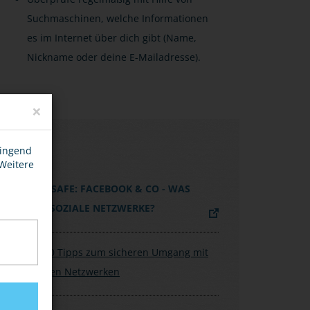
Suchmaschinen, welche Informationen
es im Internet über dich gibt (Name,
Nickname oder deine E-Mailadresse).
×
LINKS
wingend
 Weitere
KLICKSAFE: FACEBOOK & CO - WAS
SIND SOZIALE NETZWERKE?
BSI: 10 Tipps zum sicheren Umgang mit
sozialen Netzwerken