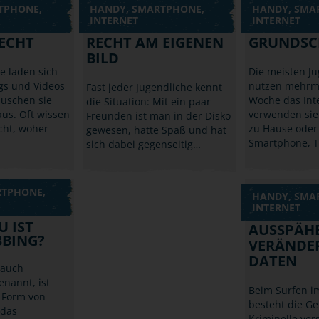
TPHONE,
HANDY, SMARTPHONE,
HANDY, SMA
INTERNET
INTERNET
ECHT
RECHT AM EIGENEN
GRUNDSC
BILD
he laden sich
Die meisten J
gs und Videos
nutzen mehrma
Fast jeder Jugendliche kennt
auschen sie
Woche das Int
die Situation: Mit ein paar
us. Oft wissen
verwenden sie
Freunden ist man in der Disko
icht, woher
zu Hause oder
gewesen, hatte Spaß und hat
Smartphone, T
sich dabei gegenseitig…
RTPHONE,
HANDY, SMA
INTERNET
 IST
AUSSPÄHE
BING?
VERÄNDE
DATEN
 auch
enannt, ist
Beim Surfen im
 Form von
besteht die Ge
 das
Kriminelle ver