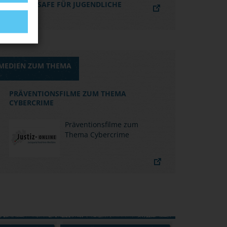
KLICKSAFE FÜR JUGENDLICHE
MEDIEN ZUM THEMA
PRÄVENTIONSFILME ZUM THEMA
CYBERCRIME
Präventionsfilme zum
Thema Cybercrime