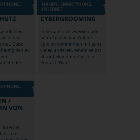
RTPHONE,
HANDY, SMARTPHONE,
INTERNET
HUTZ
CYBERGROOMING
ugendlichen
In Sozialen Netzwerken oder
ls in der
beim Spielen von Online-
ernet. Dabei
Spielen kommt man mit ganz
 häufig den PC
vielen anderen, einem selbst
 ein
oft unbekannten Usern in
ablet oder…
Kontakt. Den…
RTPHONE,
N /
RN VON
 Internet
fahr, dass
suchen, Daten