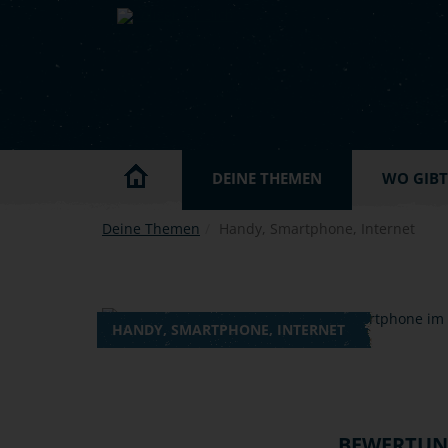
Skip to main content
DEINE THEMEN
WO GIBT'
Deine Themen
Handy, Smartphone, Internet
HANDY, SMARTPHONE, INTERNET
BEWERTU