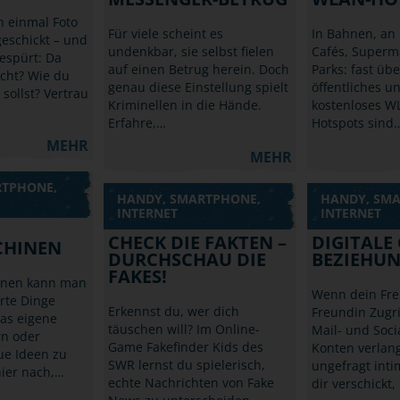
n einmal Foto
Für viele scheint es
In Bahnen, an 
geschickt – und
undenkbar, sie selbst fielen
Cafés, Superm
gespürt: Da
auf einen Betrug herein. Doch
Parks: fast übe
cht? Wie du
genau diese Einstellung spielt
öffentliches u
ollst? Vertrau
Kriminellen in die Hände.
kostenloses W
Erfahre,…
Hotspots sind
MEHR
MEHR
RTPHONE,
HANDY, SMARTPHONE,
HANDY, SM
INTERNET
INTERNET
CHECK DIE FAKTEN –
DIGITALE
CHINEN
DURCHSCHAU DIE
BEZIEHU
FAKES!
inen kann man
Wenn dein Fre
rte Dinge
Erkennst du, wer dich
Freundin Zugri
as eigene
täuschen will? Im Online-
Mail- und Soci
rn oder
Game Fakefinder Kids des
Konten verlang
ue Ideen zu
SWR lernst du spielerisch,
ungefragt inti
hier nach,…
echte Nachrichten von Fake
dir verschickt,