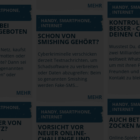
MEHR
HANDY, SM
RTPHONE,
INTERNET
HANDY, SMARTPHONE,
KONTROLL
BEI
INTERNET
BESSER - 
GEBOTEN
DEINEN C
SCHON VON
SMISHING GEHÖRT?
Wusstest Du, 
 Netz, kaufst
zwei Milliard
Cyberkriminelle verschicken
amotten oder
weltweit What
derzeit Textnachrichten, um
te? Dann sei
um mit ihren 
Schadsoftware zu verbreiten
sogenannten
Freunden und 
oder Daten abzugreifen: Beim
en“ oder
Kontakt zu bl
so genannten Smishing
werden Fake-SMS…
MEHR
MEHR
HANDY, SM
RTPHONE,
INTERNET
HANDY, SMARTPHONE,
INTERNET
AUCH BE
DER VON
ZOCKEN M
VORSICHT VOR
TZ?
NEUER ONLINE-
CHALLENGE UND
Online-Spiele 