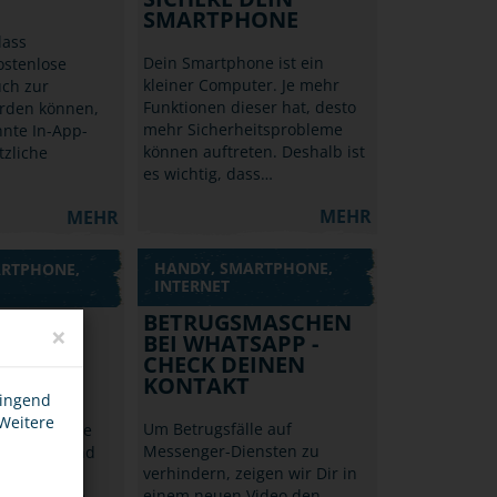
SMARTPHONE
dass
Dein Smartphone ist ein
ostenlose
kleiner Computer. Je mehr
uch zur
Funktionen dieser hat, desto
erden können,
mehr Sicherheitsprobleme
nte In-App-
können auftreten. Deshalb ist
tzliche
es wichtig, dass…
MEHR
MEHR
HANDY, SMARTPHONE,
ARTPHONE,
INTERNET
BETRUGSMASCHEN
×
BEI WHATSAPP -
NE? -
CHECK DEINEN
KONTAKT
T!
wingend
 Weitere
Um Betrugsfälle auf
erade in die
Messenger-Diensten zu
e Schule und
verhindern, zeigen wir Dir in
ich Dein 1.
einem neuen Video den
Check Deine