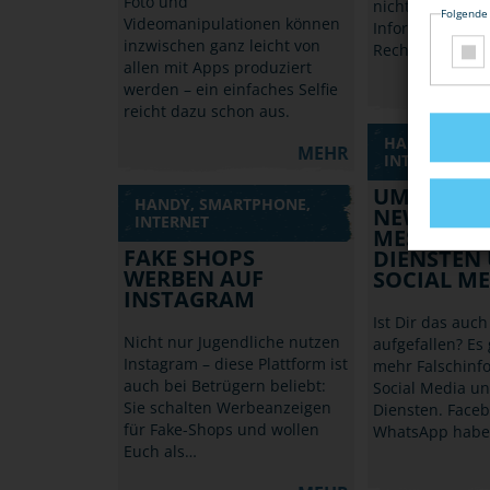
Foto und
nicht zugestimm
Folgende
Videomanipulationen können
Informiere Dich
inzwischen ganz leicht von
Rechte am eig
allen mit Apps produziert
werden – ein einfaches Selfie
reicht dazu schon aus.
HANDY, SMA
MEHR
INTERNET
UMGANG M
HANDY, SMARTPHONE,
NEWS BEI
INTERNET
MESSENGE
FAKE SHOPS
DIENSTEN
WERBEN AUF
SOCIAL ME
INSTAGRAM
Ist Dir das auc
Nicht nur Jugendliche nutzen
aufgefallen? Es
Instagram – diese Plattform ist
mehr Falschinf
auch bei Betrügern beliebt:
Social Media u
Sie schalten Werbeanzeigen
Diensten. Face
für Fake-Shops und wollen
WhatsApp haben
Euch als…