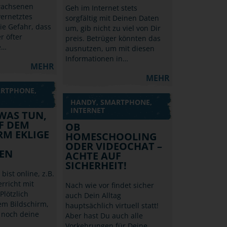
wachsenen
Geh im Internet stets
vernetztes
sorgfältig mit Deinen Daten
die Gefahr, dass
um, gib nicht zu viel von Dir
r öfter
preis. Betrüger könnten das
e…
ausnutzen, um mit diesen
Informationen in…
MEHR
MEHR
ARTPHONE,
HANDY, SMARTPHONE,
INTERNET
 WAS TUN,
F DEM
OB
RM EKLIGE
HOMESCHOOLING
ODER VIDEOCHAT –
EN
ACHTE AUF
SICHERHEIT!
 bist online, z.B.
rricht mit
Nach wie vor findet sicher
Plötzlich
auch Dein Alltag
em Bildschirm,
hauptsächlich virtuell statt!
 noch deine
Aber hast Du auch alle
Vorkehrungen für Deine