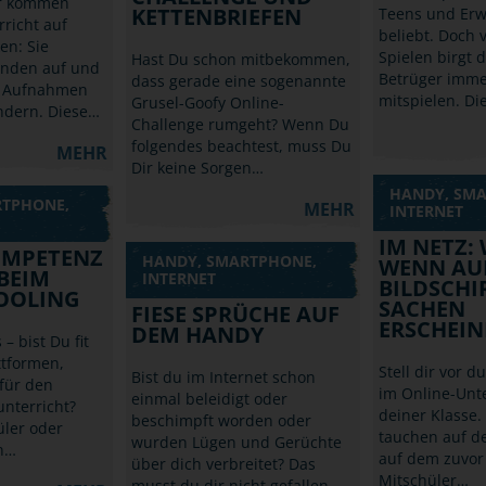
r kommen
KETTENBRIEFEN
Teens und Er
richt auf
beliebt. Doch 
n: Sie
Spielen birgt 
Hast Du schon mitbekommen,
nden auf und
Betrüger imme
dass gerade eine sogenannte
e Aufnahmen
mitspielen. Di
Grusel-Goofy Online-
ndern. Diese…
Challenge rumgeht? Wenn Du
folgendes beachtest, muss Du
MEHR
Dir keine Sorgen…
HANDY, SM
RTPHONE,
MEHR
INTERNET
IM NETZ:
OMPETENZ
HANDY, SMARTPHONE,
WENN AU
 BEIM
INTERNET
BILDSCHI
OOLING
SACHEN
FIESE SPRÜCHE AUF
ERSCHEIN
DEM HANDY
– bist Du fit
ttformen,
Stell dir vor du
Bist du im Internet schon
 für den
im Online-Unte
einmal beleidigt oder
unterricht?
deiner Klasse. 
beschimpft worden oder
üler oder
tauchen auf d
wurden Lügen und Gerüchte
n…
auf dem zuvor
über dich verbreitet? Das
Mitschüler…
musst du dir nicht gefallen…