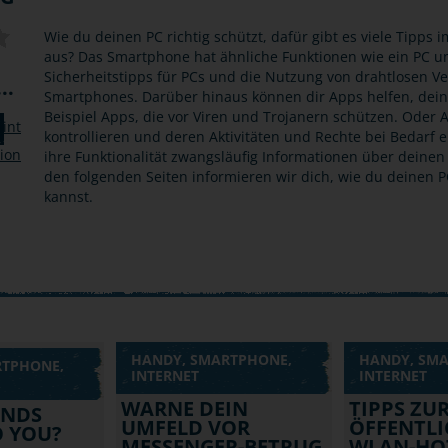
Wie du deinen PC richtig schützt, dafür gibt es viele Tipps
aus? Das Smartphone hat ähnliche Funktionen wie ein PC un
Sicherheitstipps für PCs und die Nutzung von drahtlosen V
..
Smartphones. Darüber hinaus können dir Apps helfen, dei
Beispiel Apps, die vor Viren und Trojanern schützen. Oder 
kontrollieren und deren Aktivitäten und Rechte bei Bedarf 
ihre Funktionalität zwangsläufig Informationen über deinen 
den folgenden Seiten informieren wir dich, wie du deinen
kannst.
HANDY, SMARTPHONE,
HANDY, SM
RTPHONE,
INTERNET
INTERNET
WARNE DEIN
TIPPS ZU
UNDS
UMFELD VOR
ÖFFENTLI
 YOU?
MESSENGER-BETRUG
WLAN-HO