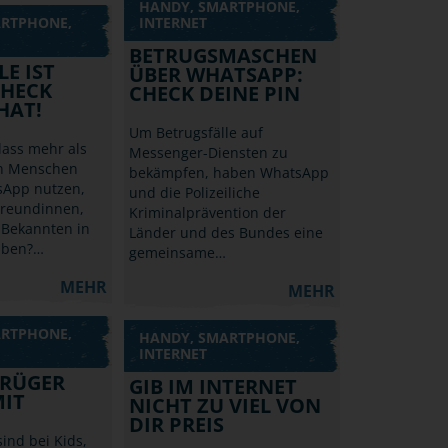
HANDY, SMARTPHONE,
ARTPHONE,
INTERNET
BETRUGSMASCHEN
E IST
ÜBER WHATSAPP:
CHECK
CHECK DEINE PIN
HAT!
Um Betrugsfälle auf
dass mehr als
Messenger-Diensten zu
en Menschen
bekämpfen, haben WhatsApp
sApp nutzen,
und die Polizeiliche
Freundinnen,
Kriminalprävention der
Bekannten in
Länder und des Bundes eine
eiben?…
gemeinsame…
MEHR
MEHR
ARTPHONE,
HANDY, SMARTPHONE,
INTERNET
TRÜGER
GIB IM INTERNET
IT
NICHT ZU VIEL VON
DIR PREIS
sind bei Kids,