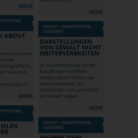
Wie würdest du…
MEHR
MEHR
ARTPHONE,
HANDY, SMARTPHONE,
INTERNET
LK ABOUT
DARSTELLUNGEN
VON GEWALT NICHT
WEITERVERBREITEN
einmal in einem
nternet
Im Zusammenhang mit den
pornografische
bewaffneten Konflikten
en? Was sind
werden derzeit Bilder und
Videos verbreitet, die
rstellungen?…
Gewalttaten und auch Opfer
MEHR
von Gewalt zeigen.…
MEHR
ARTPHONE,
HANDY, SMARTPHONE,
IELEN
INTERNET
UER
SICHERE DEIN