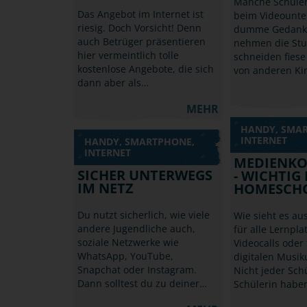
Manche Schüle
Das Angebot im Internet ist
beim Videounter
riesig. Doch Vorsicht! Denn
dumme Gedanke
auch Betrüger präsentieren
nehmen die Stu
hier vermeintlich tolle
schneiden fies
kostenlose Angebote, die sich
von anderen Ki
dann aber als…
MEHR
HANDY, SMA
INTERNET
HANDY, SMARTPHONE,
INTERNET
MEDIENK
SICHER UNTERWEGS
- WICHTIG
IM NETZ
HOMESCH
Du nutzt sicherlich, wie viele
Wie sieht es aus 
andere Jugendliche auch,
für alle Lernpla
soziale Netzwerke wie
Videocalls oder
WhatsApp, YouTube,
digitalen Musik
Snapchat oder Instagram.
Nicht jeder Sch
Dann solltest du zu deiner…
Schülerin habe