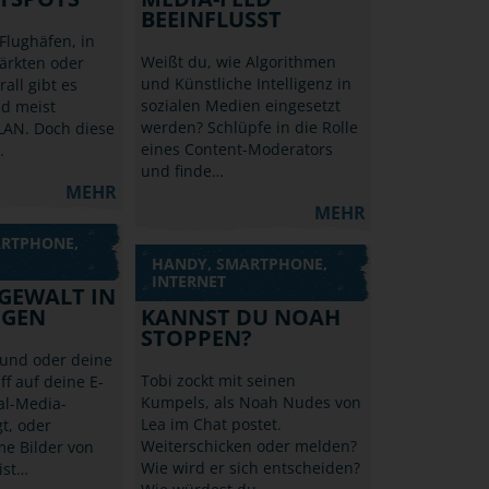
BEEINFLUSST
Flughäfen, in
Weißt du, wie Algorithmen
ärkten oder
und Künstliche Intelligenz in
rall gibt es
sozialen Medien eingesetzt
nd meist
werden? Schlüpfe in die Rolle
LAN. Doch diese
eines Content-Moderators
…
und finde…
MEHR
MEHR
ARTPHONE,
HANDY, SMARTPHONE,
INTERNET
 GEWALT IN
NGEN
KANNST DU NOAH
STOPPEN?
und oder deine
Tobi zockt mit seinen
ff auf deine E-
Kumpels, als Noah Nudes von
al-Media-
Lea im Chat postet.
t, oder
Weiterschicken oder melden?
me Bilder von
Wie wird er sich entscheiden?
 ist…