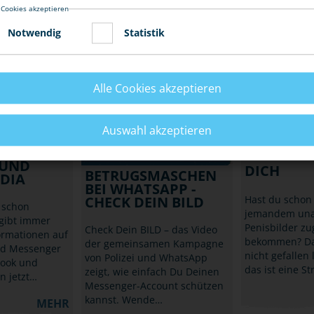
t hast?
 Cookies akzeptieren
Betrüger geben sich über
Einstellungen 
 über deine
WhatsApp als Freund und
dein Handy u
enen…
Notwendig
Statistik
Verwandte aus, um Geld zu
erschleichen. Lade unser
MEHR
Statusbild und warne Deine
Kontakte!
Alle Cookies akzeptieren
RTPHONE,
HANDY, SMA
INTERNET
MEHR
UNAUFGE
IT FAKE
Auswahl akzeptieren
ZUGESCHI
HANDY, SMARTPHONE,
R-
INTERNET
PENISBIL
 UND
DICH
BETRUGSMASCHEN
DIA
BEI WHATSAPP -
CHECK DEIN BILD
Hast du schon
h schon
jemandem una
 gibt immer
Penisbilder zu
Check Dein BILD – das Video
ormationen auf
bekommen? Da
der gemeinsamen Kampagne
nd Messenger
nicht gefallen
von Polizei und WhatsApp
book und
das ist eine St
zeigt, wie einfach Du Deinen
 jetzt…
Messenger-Account schützen
kannst. Wende…
MEHR