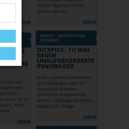
vierten Tipp zum Schutz
und sichere
Deines eigenen…
nd deine…
MEHR
MEHR
HANDY, SMARTPHONE,
RTPHONE,
INTERNET
DICKPICS - TU WAS
FORDERT
GEGEN
CKTE
UNAUFGEFORDERTE
DER: WEHR
PENISBILDER
In den sozialen Netzwerken,
 einmal von
auf Dating Apps oder bei
ufgefordert
Messenger Diensten,
geschickt
manchmal bekommt man
s musst du dir
einfach ungefragt Nacktfotos
 lassen, denn
zugeschickt. Einige…
raftat.…
MEHR
MEHR