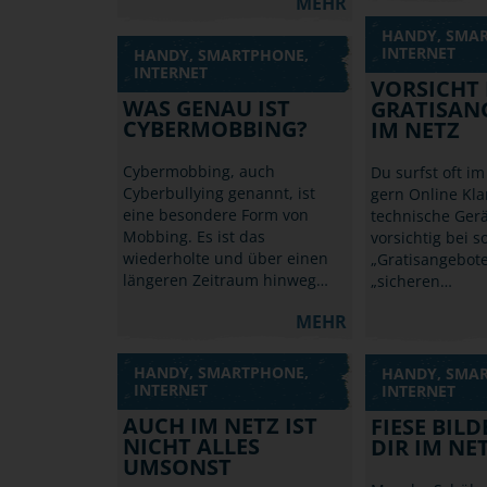
MEHR
HANDY, SMA
INTERNET
HANDY, SMARTPHONE,
INTERNET
VORSICHT 
WAS GENAU IST
GRATISAN
CYBERMOBBING?
IM NETZ
Cybermobbing, auch
Du surfst oft im
Cyberbullying genannt, ist
gern Online Kl
eine besondere Form von
technische Gerä
Mobbing. Es ist das
vorsichtig bei 
wiederholte und über einen
„Gratisangebot
längeren Zeitraum hinweg…
„sicheren…
MEHR
HANDY, SMARTPHONE,
HANDY, SMA
INTERNET
INTERNET
AUCH IM NETZ IST
FIESE BIL
NICHT ALLES
DIR IM NE
UMSONST