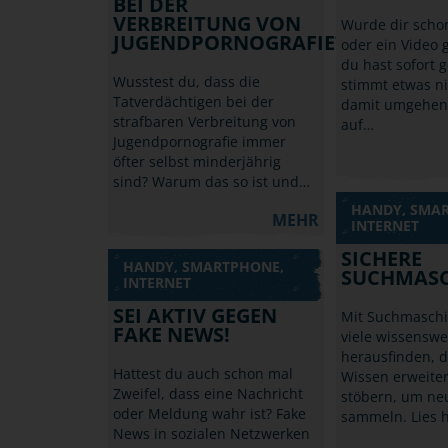
BEI DER
VERBREITUNG VON
Wurde dir scho
JUGENDPORNOGRAFIE?
oder ein Video 
du hast sofort 
Wusstest du, dass die
stimmt etwas ni
Tatverdächtigen bei der
damit umgehen s
strafbaren Verbreitung von
auf…
Jugendpornografie immer
öfter selbst minderjährig
sind? Warum das so ist und…
HANDY, SMA
MEHR
INTERNET
SICHERE
HANDY, SMARTPHONE,
SUCHMAS
INTERNET
SEI AKTIV GEGEN
Mit Suchmasch
FAKE NEWS!
viele wissenswe
herausfinden, d
Hattest du auch schon mal
Wissen erweite
Zweifel, dass eine Nachricht
stöbern, um ne
oder Meldung wahr ist? Fake
sammeln. Lies 
News in sozialen Netzwerken