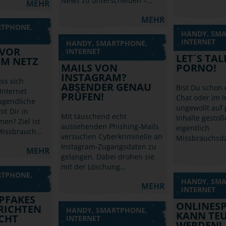
News zu unterscheiden –…
MEHR
MEHR
RTPHONE,
HANDY, SM
INTERNET
HANDY, SMARTPHONE,
 VOR
INTERNET
LET´S TA
IM NETZ
MAILS VON
PORNO!
INSTAGRAM?
ss sich
ABSENDER GENAU
Bist Du schon 
Internet
PRÜFEN!
Chat oder im I
ugendliche
ungewollt auf 
t Dir in
Mit täuschend echt
Inhalte gestoß
en? Ziel ist
aussehenden Phishing-Mails
eigentlich
 Missbrauch…
versuchen Cyberkriminelle an
Missbrauchsda
Instagram-Zugangsdaten zu
MEHR
gelangen. Dabei drohen sie
mit der Löschung…
RTPHONE,
HANDY, SM
MEHR
INTERNET
PFAKES
ONLINESP
RICHTEN
HANDY, SMARTPHONE,
KANN TE
CHT
INTERNET
WERDEN!