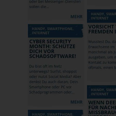
oder bei Messenger-Diensten
sollen die…
HANDY, SMA
MEHR
INTERNET
VORSICHT
HANDY, SMARTPHONE,
FREMDEN 
INTERNET
CYBER SECURITY
Wusstest Du, da
MONTH: SCHÜTZE
Erwachsene im 
DICH VOR
manchmal als J
SCHADSOFTWARE!
ausgeben, um mi
Kontakt zu komm
Du bist oft im Netz
oftmals, einen
unterwegs? Surfst, shoppst
oder nutzt Social Media? Aber
denkst Du auch daran, Dein
Smartphone oder PC vor
HANDY, SMA
Schadprogrammen oder…
INTERNET
WENN DEE
MEHR
FÜR NACH
MISSBRAU
HANDY, SMARTPHONE,