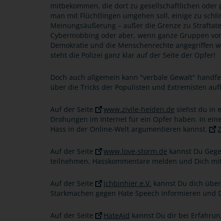
mitbekommen, die dort zu gesellschaftlichen oder po
man mit Flüchtlingen umgehen soll, einige zu schli
Meinungsäußerung – außer die Grenze zu Straftate
Cybermobbing oder aber, wenn ganze Gruppen von 
Demokratie und die Menschenrechte angegriffen werd
steht die Polizei ganz klar auf der Seite der Opfer!
Doch auch allgemein kann "verbale Gewalt" handfes
über die Tricks der Populisten und Extremisten auf
Auf der Seite
www.zivile-helden.de
siehst du in 
Drohungen im Internet für ein Opfer haben. In ei
Hass in der Online-Welt argumentieren kannst.
Z
Auf der Seite
www.love-storm.de
kannst Du Gegen
teilnehmen, Hasskommentare melden und Dich mit
Auf der Seite
ichbinhier e.V.
kannst Du dich übe
Starkmachen gegen Hate Speech informieren und D
Auf der Seite
HateAid
kannst Du dir bei Erfahrun