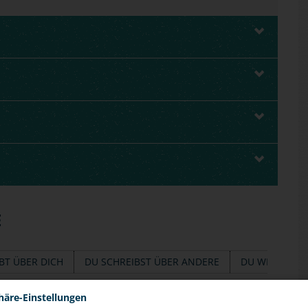
E
BT ÜBER DICH
DU SCHREIBST ÜBER ANDERE
DU WILLST HE
häre-Einstellungen
treme und abwertende Kommentare lesen. Manchmal