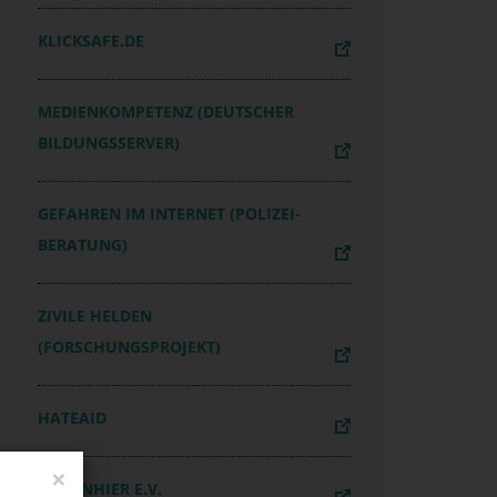
KLICKSAFE.DE
MEDIENKOMPETENZ (DEUTSCHER
BILDUNGSSERVER)
GEFAHREN IM INTERNET (POLIZEI-
BERATUNG)
ZIVILE HELDEN
(FORSCHUNGSPROJEKT)
HATEAID
LFEN
×
ICHBINHIER E.V.