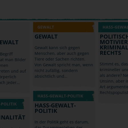
GEWALT
HASS-GEWAL
GEWALT
POLITISC
MOTIVIER
GEWALT
KRIMINAL
Gewalt kann sich gegen
RECHTS
Menschen, aber auch gegen
egriff
Tiere oder Sachen richten.
hat man Bilder
Stimmt es, da
Von Gewalt spricht man, wenn
denen
krimineller u
nicht zufällig, sondern
reten und auf
als andere? Ne
absichtlich und…
rperlich
Unsinn, aber i
Doch jeder…
Art argumenti
Rechtspopulis
HASS-GEWALT-POLITIK
POLITIK
HASS-GEWALT-
POLITIK
INALITÄT
In der Politik geht es darum,
das Zusammenleben der