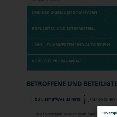
UND DER GRENZE ZU STRAFTATEN
POPULISTEN UND EXTREMISTEN…
…WOLLEN ABWERTEN UND AUFWIEGELN
VORSICHT PROPAGANDA!
BETROFFENE UND BETEILIGT
DU LIEST ETWAS IM NETZ
JEMAND SCHREI
Privatsp
In den sozialen Medien kann man häufig ex