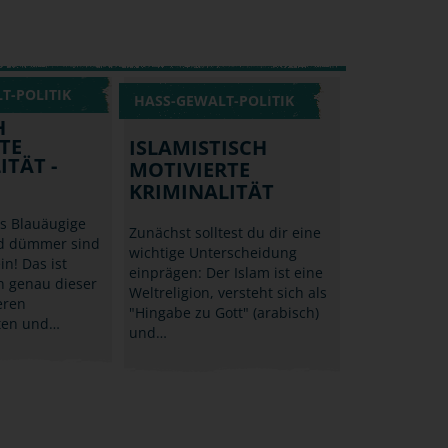
T-POLITIK
HASS-GEWALT-POLITIK
H
TE
ISLAMISTISCH
ITÄT -
MOTIVIERTE
KRIMINALITÄT
ss Blauäugige
Zunächst solltest du dir eine
nd dümmer sind
wichtige Unterscheidung
in! Das ist
einprägen: Der Islam ist eine
n genau dieser
Weltreligion, versteht sich als
eren
"Hingabe zu Gott" (arabisch)
ten und…
und…