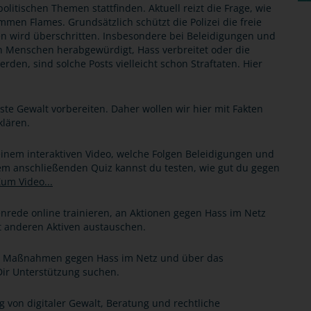
litischen Themen stattfinden. Aktuell reizt die Frage, wie
mmen Flames. Grundsätzlich schützt die Polizei die freie
n wird überschritten. Insbesondere bei Beleidigungen und
Menschen herabgewürdigt, Hass verbreitet oder die
en, sind solche Posts vielleicht schon Straftaten. Hier
te Gewalt vorbereiten. Daher wollen wir hier mit Fakten
klären.
einem interaktiven Video, welche Folgen Beleidigungen und
nem anschließenden Quiz kannst du testen, wie gut du gegen
um Video...
rede online trainieren, an Aktionen gegen Hass im Netz
 anderen Aktiven austauschen.
r Maßnahmen gegen Hass im Netz und über das
ir Unterstützung suchen.
g von digitaler Gewalt, Beratung und rechtliche