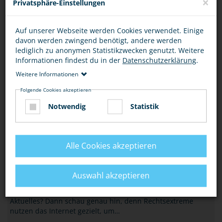
×
Privatsphäre-Einstellungen
Beziehe Stellung gegen rassistische und…
MEHR
Auf unserer Webseite werden Cookies verwendet. Einige
davon werden zwingend benötigt, andere werden
HASS-GEWALT-POLITIK
lediglich zu anonymen Statistikzwecken genutzt. Weitere
„HIDDEN CODES“ – NEUES SPIEL ERKLÄRT
Informationen findest du in der
Datenschutzerklärung
.
RADIKALISIERUNG
Weitere Informationen
Eine Radikalisierung bei Deinen Freunden, in der
Folgende Cookies akzeptieren
Schulklasse oder in den sozialen Netzwerken selbst zu
Notwendig
Statistik
erkennen und dagegen erste Schritte unternehmen…
MEHR
Alle Cookies akzeptieren
HASS-GEWALT-POLITIK
VORSICHT VOR FALSCHMELDUNGEN IM
NETZ
Auswahl akzeptieren
Informierst auch Du Dich in Sozialen Netzwerken über
Aktuelles? Dann schau genau hin, denn Rechtsextreme
nutzen das Internet gezielt, um…