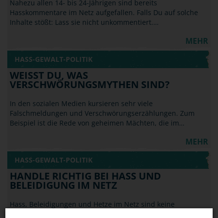
Nahezu allen 14- bis 24-Jährigen sind bereits
Hasskommentare im Netz aufgefallen. Falls Du auf solche
Inhalte stößt: Lass sie nicht unkommentiert.…
MEHR
HASS-GEWALT-POLITIK
WEISST DU, WAS V
ERSCHWÖRUNGSMYTHEN SIND?
In den sozialen Medien kursieren sehr viele
Falschmeldungen und Verschwörungserzählungen. Zum
Beispiel ist die Rede von geheimen Mächten, die im…
MEHR
HASS-GEWALT-POLITIK
HANDLE RICHTIG BEI HASS UND
BELEIDIGUNG IM NETZ
Hass, Beleidigungen und Hetze im Netz sind keine
Kavaliersdelikte und fallen nicht unter die Meinungsfreiheit.