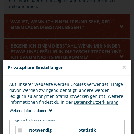
eine Ware oder einen Gegenstand ohne zu bezahlen
mitzunehmen.
WAS IST, WENN ICH EINEN FREUND SEHE, DER
EINEN LADENDIEBSTAHL BEGEHT?
BEGEHE ICH EINEN DIEBSTAHL, WENN MIR KINDER
ETWAS UNAUFFÄLLIG IN DIE TASCHE STECKEN UND
ICH DAVON NICHTS MITBEKOMME?
×
Privatsphäre-Einstellungen
BEWERTUNG
Auf unserer Webseite werden Cookies verwendet. Einige
davon werden zwingend benötigt, andere werden
lediglich zu anonymen Statistikzwecken genutzt. Weitere
Informationen findest du in der
Datenschutzerklärung
.
Weitere Informationen
DIESEN ARTIKEL ...
Folgende Cookies akzeptieren
Notwendig
Statistik