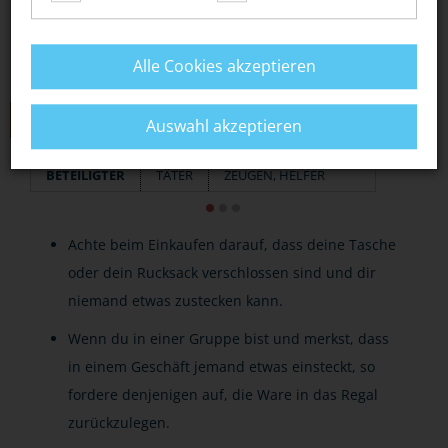
Alle Cookies akzeptieren
TIPPS
Auswahl akzeptieren
BETEILIGTER
TÄTER
ZEUGEN, HELFER
Achte beim Einkaufen darauf, dass deine Tasche
oder dein Rucksack verschlossen sind und dir
niemand etwas zustecken kann.
Wenn du in einer Gruppe bist und merkst, dass
in einem Geschäft jemand etwas einsteckt, so
fordere denjenigen auf, die Ware in das Regal
zurückzulegen.