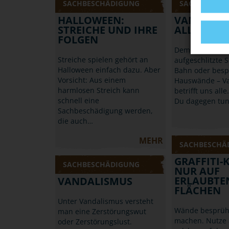
SACHBESCHÄDIGUNG
SACHBESCHÄ
HALLOWEEN:
VANDALIS
STREICHE UND IHRE
ALLE AN
FOLGEN
Demolierte Halt
Streiche spielen gehört an
aufgeschlitzte S
Halloween einfach dazu. Aber
Bahn oder besp
Vorsicht: Aus einem
Hauswände – V
harmlosen Streich kann
betrifft uns alle
schnell eine
Du dagegen tu
Sachbeschädigung werden,
die auch…
MEHR
SACHBESCHÄ
GRAFFITI-
SACHBESCHÄDIGUNG
NUR AUF
ERLAUBTE
VANDALISMUS
FLÄCHEN
Unter Vandalismus versteht
Wände besprüh
man eine Zerstörungswut
machen. Nutze 
oder Zerstörungslust.