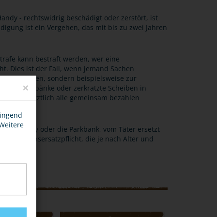
ndy - rechtswidrig beschädigt oder zerstört, ist
gung ist ein Vergehen, das mit bis zu zwei Jahren
strafe kann bestraft werden, wer eine
ht. Dies ist der Fall, wenn jemand Sachen
erson gehören, sondern beispielsweise zur
×
lierte Parkbänke oder zerkratzte Scheiben in
öhe, die letztlich alle gemeinsam bezahlen
wingend
 Weitere
. das Handy oder die Parkbank, vom Täter ersetzt
he Schadensersatzpflicht, die je nach Alter und