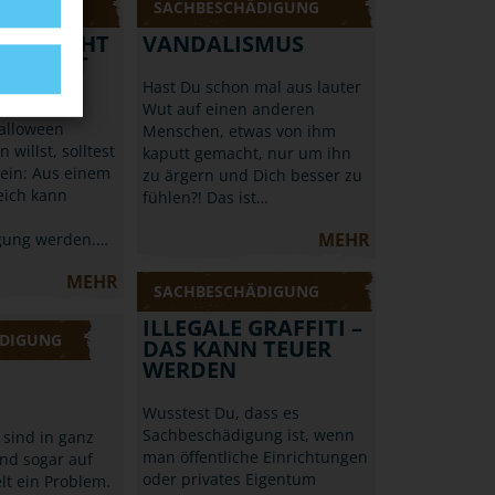
ÄDIGUNG
SACHBESCHÄDIGUNG
N: NICHT
VANDALISMUS
EICH IST
Hast Du schon mal aus lauter
Wut auf einen anderen
alloween
Menschen, etwas von ihm
 willst, solltest
kaputt gemacht, nur um ihn
sein: Aus einem
zu ärgern und Dich besser zu
eich kann
fühlen?! Das ist…
MEHR
gung werden.…
MEHR
SACHBESCHÄDIGUNG
ILLEGALE GRAFFITI –
DIGUNG
DAS KANN TEUER
WERDEN
Wusstest Du, dass es
Sachbeschädigung ist, wenn
i sind in ganz
man öffentliche Einrichtungen
nd sogar auf
oder privates Eigentum
lt ein Problem.