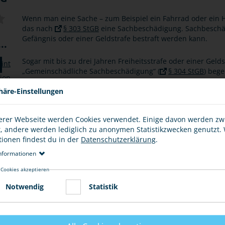
Wenn man eine Sache – zum Beispiel ein Fahrrad oder ein Ha
das nach
§ 303 StGB
eine Sachbeschädigung. Sachbeschädi
Gefängnis oder einer Geldstrafe bestraft werden kann.
..
Sogar mit bis zu drei Jahren Freiheitsstrafe oder einer Geld
„Gemeinschädliche Sachbeschädigung“ (
§ 304 StGB
) bege
beschädigt oder zerstört, die nicht nur einer bestimmten P
öffentlichen Nutzung dienen. Gemeint sind damit z. B. demo
häre-Einstellungen
Zügen. Jedes Jahr entstehen dadurch Schäden in Millionenh
müssen.
erer Webseite werden Cookies verwendet. Einige davon werden z
t, andere werden lediglich zu anonymen Statistikzwecken genutzt.
Wenn der Täter gefunden wird, muss der Schaden, also z. B
tionen findest du in der
Datenschutzerklärung
.
bzw. bezahlt werden. Das nennt man dann eine zivilrechtlic
Situation auch Familienangehörige treffen kann.
nformationen
 Cookies akzeptieren
Notwendig
Statistik