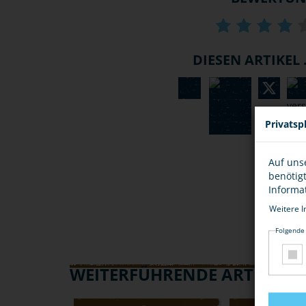
DIESEN ARTIKEL .
Privatsp
Auf uns
benötig
Informa
Weitere I
Folgende
WEITERFÜHRENDE ARTIKEL