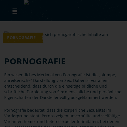
Skip to main content
Toggle navigation
PORNOGRAFIE
PORNOGRAFIE
Ein wesentliches Merkmal von Pornografie ist die „plumpe,
anreißerische“ Darstellung von Sex. Dabei ist vor allem
entscheidend, dass durch die einseitige bildliche und
schriftliche Darbietung von Sex menschliche und persönliche
Eigenschaften der Darsteller völlig ausgeklammert werden.
Pornografie bedeutet, dass die körperliche Sexualität im
Vordergrund steht. Pornos zeigen unverhüllte und vielfältige
Varianten homo- und heterosexueller Intimitäten, bei denen