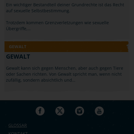
Ein wichtiger Bestandteil deiner Grundrechte ist das Recht
auf sexuelle Selbstbestimmung.
Trotzdem kommen Grenzverletzungen wie sexuelle
Übergriffe,…
GEWALT
GEWALT
Gewalt kann sich gegen Menschen, aber auch gegen Tiere
oder Sachen richten. Von Gewalt spricht man, wenn nicht
zufällig, sondern absichtlich und…
GLOSSAR
KONTAKT