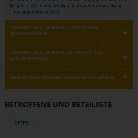
Beispiel nicht in Videotheken, in denen pornografische
Filme angeboten werden.
VERBREITUNG, ERWERB U. BESITZ VON
KINDERPORNOS
VERBREITUNG, ERWERB UND BESITZ VON
JUGENDPORNOS
KEINER DARF KINDERN PORNOGRAFIE ZEIGEN
BETROFFENE UND BETEILIGTE
OPFER