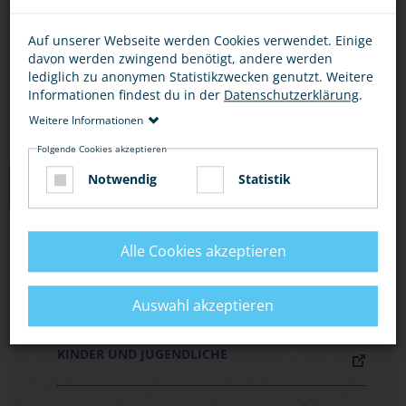
Bescheid.
Auf unserer Webseite werden Cookies verwendet. Einige
Wenn Gefahr droht, rufe die 110 oder nutze eine
davon werden zwingend benötigt, andere werden
Notrufsäule am Bahnhof.
lediglich zu anonymen Statistikzwecken genutzt. Weitere
Informationen findest du in der
Datenschutzerklärung
.
Weitere Informationen
Folgende Cookies akzeptieren
Notwendig
Statistik
MEDIEN ZUM THEMA
FLYER „MIT DER BAHN UNTERWEGS, ABER
Alle Cookies akzeptieren
SICHER!“
Auswahl akzeptieren
FLYER „SICHER AUF BAHNANLAGEN“ FÜR
KINDER UND JUGENDLICHE