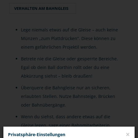
VERHALTEN AM BAHNGLEIS
Lege niemals etwas auf die Gleise – auch keine
Münzen „zum Plattdrücken“. Diese können zu
einem gefährlichen Projektil werden.
Betrete nie die Gleise oder gesperrte Bereiche.
Egal ob dein Ball dorthin rollt oder du eine
Abkürzung siehst – bleib draußen!
Überquere die Bahngleise nur an sicheren,
erlaubten Stellen. Nutze Bahnsteige, Brücken
oder Bahnübergänge.
Wenn du siehst, dass andere etwas auf die
Gleise legen, sage einer Bahnmitarbeiterin,
×
einem Bahnmitarbeiter oder der Polizei
Privatsphäre-Einstellungen