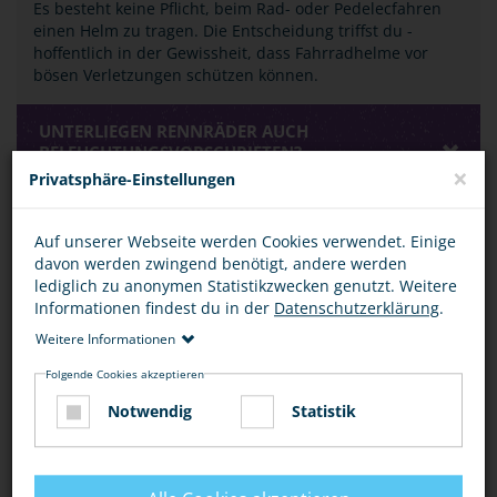
Es besteht keine Pflicht, beim Rad- oder Pedelecfahren
einen Helm zu tragen. Die Entscheidung triffst du -
hoffentlich in der Gewissheit, dass Fahrradhelme vor
bösen Verletzungen schützen können.
UNTERLIEGEN RENNRÄDER AUCH
BELEUCHTUNGSVORSCHRIFTEN?
×
Privatsphäre-Einstellungen
WAS VERSTEHT MAN UNTER EINEM "TOTEN
Auf unserer Webseite werden Cookies verwendet. Einige
WINKEL"?
davon werden zwingend benötigt, andere werden
lediglich zu anonymen Statistikzwecken genutzt. Weitere
Informationen findest du in der
Datenschutzerklärung
.
BEWERTUNG
Weitere Informationen
Folgende Cookies akzeptieren
Notwendig
Statistik
DIESEN ARTIKEL ...