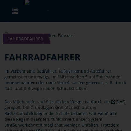
Skip to main content
Toggle navigation
FAHRRADFAHRER
FAHRRADFAHRER
Im Verkehr sind Radfahrer, Fußgänger und Autofahrer
gemeinsam unterwegs, im "Mischverkehr" auf Fahrbahnen
nebeneinander oder nach Verkehrsarten getrennt, z. B. durch
Rad- und Gehwege neben Schnellstraßen.
Das Miteinander auf öffentlichen Wegen ist durch die
StVO
geregelt. Die Grundlagen sind oft noch aus der
Radfahrausbildung in der Schule bekannt. Nur wenn alle
diese Regeln beachten, funktioniert unser System
Straßenverkehr mit möglichst wenigen Unfällen. Trotzdem
solltest du dein
BESTES
, dein Gehirn, mit einem Radhelm