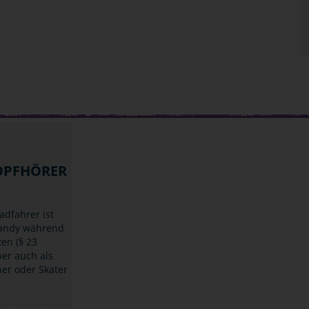
OPFHÖRER
adfahrer ist
Handy während
ten (§ 23
ber auch als
ner oder Skater