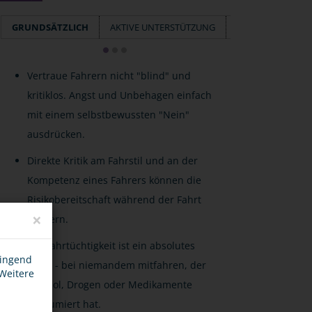
GRUNDSÄTZLICH
AKTIVE UNTERSTÜTZUNG
VERANTWORTUN
Vertraue Fahrern nicht "blind" und
kritiklos. Angst und Unbehagen einfach
mit einem selbstbewussten "Nein"
ausdrücken.
Direkte Kritik am Fahrstil und an der
Kompetenz eines Fahrers können die
Risikobereitschaft während der Fahrt
×
steigern.
Die Fahrtüchtigkeit ist ein absolutes
wingend
Muss - bei niemandem mitfahren, der
 Weitere
Alkohol, Drogen oder Medikamente
konsumiert hat.