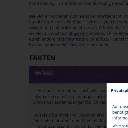
Sporttraining - als Mitfahrer bist du häufig darauf
Die Fahrer verhalten sich meist verkehrsgerecht, vo
Vorbild für dich als
künftiger Fahrer
. Oder ist es n
riskant und gefährlich gefahren wird? Konzentriert 
vielleicht manchmal
abgelenkt
, etwa durch Telefoni
durch andere Mitfahrer oder dich selbst? Hier erfä
ihr zusammen möglichst sicher ankommt.
FAKTEN
UNFÄLLE
Privatsp
Leider passieren immer noch viel zu viele Unfäl
obwohl sie selbst scheinbar gar nicht dafür ver
Schwerverletzten oder gar tödlich Verunglückten 
Auf uns
benötig
Beispiele für mögliche Ursachen gibt es genügen
Informa
oder telefoniert mit dem Mobiltelefon, er fährt zu
Weitere I
Landstraße riskant, schätzt das eigene Können od