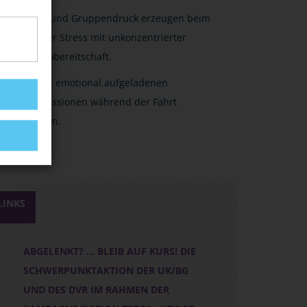
Zeit- und Gruppendruck erzeugen beim
Fahrer Stress mit unkonzentrierter
Risikobereitschaft.
Keine emotional aufgeladenen
Diskussionen während der Fahrt
führen.
LINKS
ABGELENKT? ... BLEIB AUF KURS! DIE
SCHWERPUNKTAKTION DER UK/BG
UND DES DVR IM RAHMEN DER