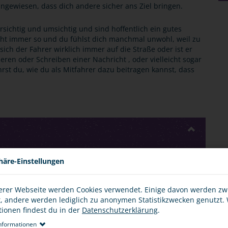
 angewiesen, dass dich andere sicher ans Ziel bringen.
rsichtig und umsichtig und sind hoffentlich ein gutes
icht immer so und du fühlst dich manchmal unwohl, weil zu
sich der Fahrer wirklich immer auf die Straße oder ist er
eren oder Schreiben einer Nachricht , oder vielleicht sogar
hrst du, wie du als Mitfahrer dazu beitragen kannst, dass
häre-Einstellungen
le, bei denen jugendliche Mitfahrer zu Schaden kommen,
antwortlich sind. Unfallmeldungen mit häufig mehreren
sind dir sicherlich nicht unbekannt.
erer Webseite werden Cookies verwendet. Einige davon werden z
t, andere werden lediglich zu anonymen Statistikzwecken genutzt.
d: Der Fahrer schreibt während der Fahrt eine Nachricht
tionen findest du in der
Datenschutzerklärung
.
 schnell oder zu dicht auf. Er überholt auf einer
nformationen
er eine Verkehrssituation falsch ein oder will durch sein