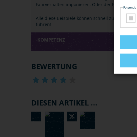
Fahrverhalten imponieren. Oder der Fahrer ist v
Folgende
Alle diese Beispiele können schnell zu einem Un
führen!
KOMPETENZ
BEWERTUNG
DIESEN ARTIKEL ...