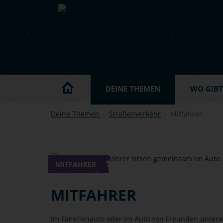
Skip to main content
DEINE THEMEN
WO GIBT'
Deine Themen
Straßenverkehr
Mitfahrer
MITFAHRER
MITFAHRER
Im Familienauto oder im Auto von Freunden unter