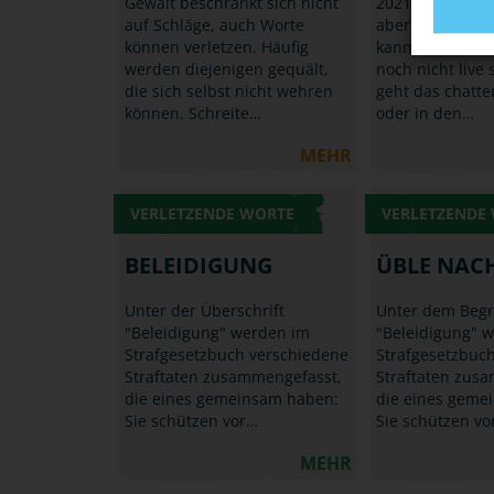
Gewalt beschränkt sich nicht
2021 ist da, di
auf Schläge, auch Worte
aber geht weit
können verletzen. Häufig
kannst Deine F
werden diejenigen gequält,
noch nicht live 
die sich selbst nicht wehren
geht das chatte
können. Schreite…
oder in den…
MEHR
VERLETZENDE WORTE
VERLETZENDE
BELEIDIGUNG
ÜBLE NAC
Unter der Überschrift
Unter dem Begri
"Beleidigung" werden im
"Beleidigung" 
Strafgesetzbuch verschiedene
Strafgesetzbuc
Straftaten zusammengefasst,
Straftaten zus
die eines gemeinsam haben:
die eines geme
Sie schützen vor…
Sie schützen vo
MEHR