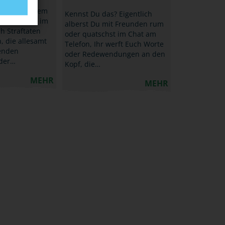
dass unter dem
Kennst Du das? Eigentlich
eleidigung" im
alberst Du mit Freunden rum
h Straftaten
oder quatschst im Chat am
, die allesamt
Telefon, Ihr werft Euch Worte
zenden
oder Redewendungen an den
der…
Kopf, die…
MEHR
MEHR