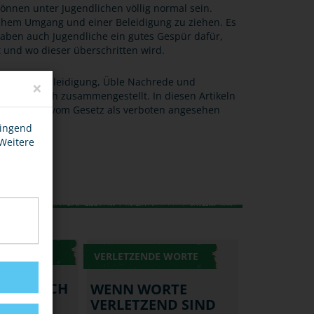
nnen unter Jugendlichen völlig normal sein.
lichem Umgang und einer Beleidigung zu ziehen. Es
 haben auch Jugendliche ein gutes Gespür dafür,
und wo dieser überschritten wird.
ständen“ Beleidigung, Üble Nachrede und
×
eln für dich zusammengestellt. In diesen Artikeln
ltensweisen vom Gesetz als verboten angesehen
wingend
 Weitere
E WORTE
VERLETZENDE WORTE
HREDE -
IRGT SICH
WENN WORTE
R?
VERLETZEND SIND