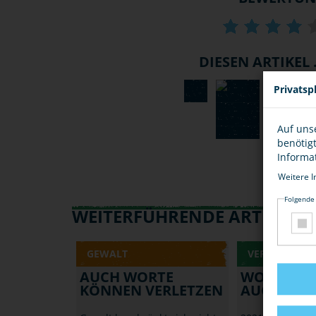
DIESEN ARTIKEL .
Privatsp
Auf uns
benötig
Informa
Weitere I
Folgende
WEITERFÜHRENDE ARTIKEL
GEWALT
VERLETZENDE
AUCH WORTE
WORTE K
KÖNNEN VERLETZEN
AUCH VER