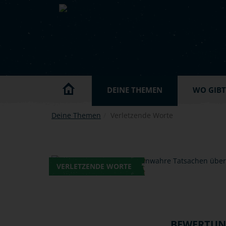
Skip to main content
DEINE THEMEN
WO GIBT'
Deine Themen
Verletzende Worte
VERLETZENDE WORTE
BEWERTU