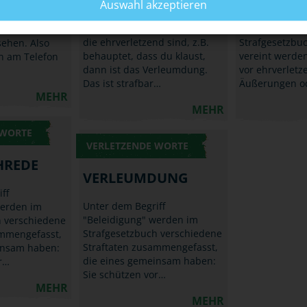
e Pandemie
Auswahl akzeptieren
Wenn jemand im Internet
War Dir klar, 
er und Du
Lügen über dich verbreitet,
Oberbegriff "B
reunde immer
die ehrverletzend sind, z.B.
Strafgesetzbuc
sehen. Also
behauptet, dass du klaust,
vereint werden
n am Telefon
dann ist das Verleumdung.
vor ehrverlet
Das ist strafbar…
Äußerungen o
MEHR
MEHR
 WORTE
VERLETZENDE WORTE
HREDE
VERLEUMDUNG
ff
Unter dem Begriff
werden im
"Beleidigung" werden im
h verschiedene
Strafgesetzbuch verschiedene
ammengefasst,
Straftaten zusammengefasst,
insam haben:
die eines gemeinsam haben:
r…
Sie schützen vor…
MEHR
MEHR