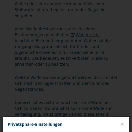
Waffe oder eine andere verbotene Hieb- oder
Stoßwaffe mit dir, begehst du in der Regel ein
Vergehen.
Jeder Waffenbesitzer muss die einzelnen
Bestimmungen gemäß dem
Waffenrecht
beachten. Bei den hier genannten Waffen ist der
Umgang also grundsätzlich für Kinder und
Jugendliche sowie auch für Erwachsene nicht
erlaubt. Das bedeutet, es ist verboten, diese zu
erwerben oder zu besitzen.
Welche Waffe von wem geführt werden darf, richtet
sich nach den Eigenschaften und dem Sinn des
Gegenstandes.
Generell ist es nicht „erwachsen“ eine Waffe bei
sich zu haben! Du brauchst auch keine Waffe zur
Verteidigung, meist bringen einen diese eher in
Schwierigkeiten. Zum einen kommst du bei
×
Privatsphäre-Einstellungen
illegalen Waffen mit dem Gesetz in Konflikt, zum
anderen werden Waffen, die zur Selbstverteidigung