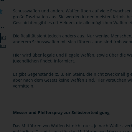
Schusswaffen und andere Waffen üben auf viele Erwachsene
große Faszination aus. Sie werden in den meisten Krimis b
Geschichten gibt es oft Helden, die alle möglichen Waffen e
..
Die Realität sieht jedoch anders aus. Nur wenige Menschen,
anderem Schusswaffen mit sich führen - und sind froh wen
Hier wird über legale und illegale Waffen, sowie über die Wa
Jugendlichen findet, informiert.
Es gibt Gegenstände (z. B. ein Stein), die nicht zweckmäßig 
aber nach dem Gesetz keine Waffen sind. Hier versuchen wir
vermitteln.
Messer und Pfefferspray zur Selbstverteidigung
Das Mitführen von Waffen ist nicht nur - je nach Waffe - ver
gefährlich. Das gilt auch für das Mitführen von Messern und