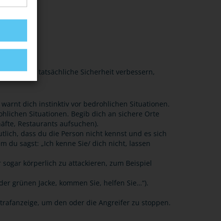
l und deine tatsächliche Sicherheit verbessern,
arnt dich instinktiv vor bedrohlichen Situationen.
ohlichen Situationen. Begib dich an sichere Orte
häfte, Restaurants aufsuchen).
ich, dass du die Person nicht kennst und es sich
m du sagst: „Ich kenne Sie/ dich nicht, lassen
sogar körperlich zu attackieren, zum Beispiel
der grünen Jacke, kommen Sie, helfen Sie…“).
trafanzeige, um den oder die Angreifer zu stoppen.