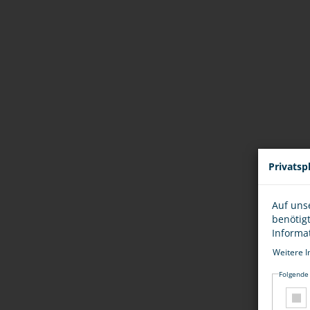
Privatsp
Auf uns
benötig
Informa
Weitere I
Folgende