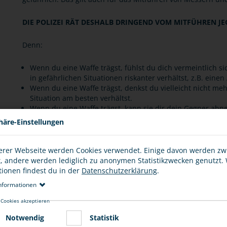
DIE POLIZEI RÄT DESHALB DRINGEND VOM MITFÜHREN JE
Denn:
Wenn du eine Waffe trägst, fühlst du dich vermeintlich s
in gefährlichen Situationen riskanter verhältst, z.B. einen
Wenn du eine Waffe trägst, denkst du vielleicht nicht meh
Situation am besten verhältst.
Wenn du eine Waffe trägst, kann sie dir dein Gegner a
Wenn du eine Waffe trägst, kann die Gewalt eskalieren, d.
häre-Einstellungen
Wenn du eine Waffe trägst, ist es für Helfer und für die 
ist.
Wenn du eine Waffe trägst, besteht die Gefahr, dass du 
erer Webseite werden Cookies verwendet. Einige davon werden z
zum Beispiel mit einem Messer. Das kann erhebliche Folg
t, andere werden lediglich zu anonymen Statistikzwecken genutzt.
und verurteilt werden.
tionen findest du in der
Datenschutzerklärung
.
Schreckschusswaffen und unechte Waffen sind häufig nic
nformationen
dazu führen, dass die Polizei im schlimmsten Fall schießt.
 Cookies akzeptieren
Notwendig
Statistik
Zudem können Verstöße gegen waffenrechtliche Bestimmung