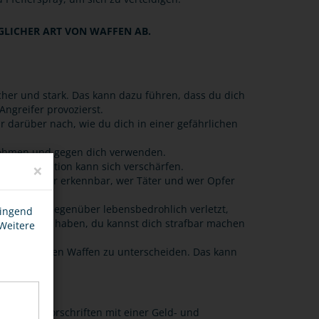
GLICHER ART VON WAFFEN AB.
icher und stark. Das kann dazu führen, dass du dich
 Angreifer provozierst.
r darüber nach, wie du dich in einer gefährlichen
bnehmen und gegen dich verwenden.
×
h. die Situation kann sich verschärfen.
Polizei schwer erkennbar, wer Täter und wer Opfer
damit dein Gegenüber lebensbedrohlich verletzt,
wingend
en für dich haben, du kannst dich strafbar machen
 Weitere
ht von echten Waffen zu unterscheiden. Das kann
en und Vorschriften mit einer Geld- und