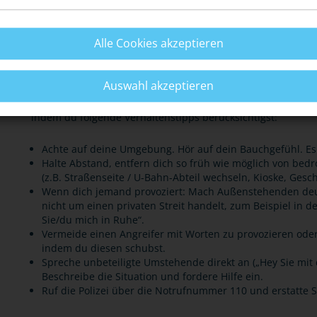
Freiheitsstrafe geahndet werden.
Alle Cookies akzeptieren
Stärke dein Sicherheitsgefühl – ohne Waffen!
Auswahl akzeptieren
Statt eine Waffe zu tragen, kannst du dein Sicherheitsgefüh
indem du folgende Verhaltenstipps berücksichtigst:
Achte auf deine Umgebung. Hör auf dein Bauchgefühl. Es w
Halte Abstand, entfern dich so früh wie möglich von bedr
(z.B. Straßenseite / U-Bahn-Abteil wechseln, Kioske, Gesc
Wenn dich jemand provoziert: Mach Außenstehenden deutl
nicht um einen privaten Streit handelt, zum Beispiel in de
Sie/du mich in Ruhe“.
Vermeide einen Angreifer mit Worten zu provozieren oder 
indem du diesen schubst.
Spreche unbeteiligte Umstehende direkt an („Hey Sie mit 
Beschreibe die Situation und fordere Hilfe ein.
Ruf die Polizei über die Notrufnummer 110 und erstatte S