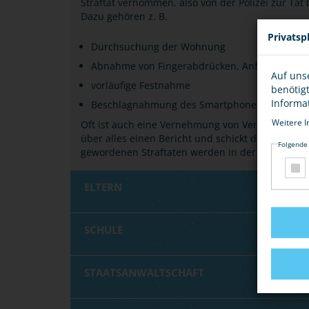
Straftat vernommen, also von der Polizei zur T
Dazu gehören z. B.
Privatsp
Durchsuchung der Wohnung
Abnahme von Fingerabdrücken, Anfertigung vo
Auf uns
vorläufige Festnahme
benötig
Informa
Beschlagnahmung des Smartphones
Weitere I
Oft ist auch eine Vernehmung von Verwandten, Be
über alles einen Bericht und schickt diesen an di
Folgende
gewordenen Straftaten werden in der Polizeilichen
ELTERN
SCHULE
STAATSANWALTSCHAFT