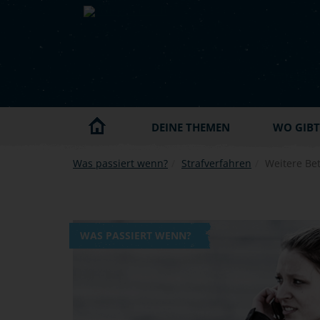
Skip to main content
DEINE THEMEN
WO GIBT'
Was passiert wenn?
Strafverfahren
Weitere Bet
WAS PASSIERT WENN?