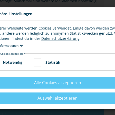
at befragt. Manchmal sind weitere Maßnahmen notwendig.
häre-Einstellungen
n Lichtbildern
erer Webseite werden Cookies verwendet. Einige davon werden z
t, andere werden lediglich zu anonymen Statistikzwecken genutzt.
tionen findest du in der
Datenschutzerklärung
.
nformationen
kannten oder Freunden erforderlich. Die Polizei erstellt
e Staatsanwaltschaft. Alle der Polizei bekannt
 Cookies akzeptieren
 Kriminalstatistik (PKS) erfasst.
Notwendig
Statistik
Alle Cookies akzeptieren
Auswahl akzeptieren