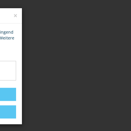
×
wingend
 Weitere