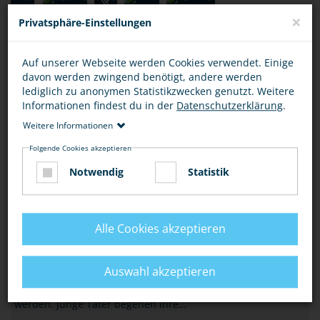
×
Privatsphäre-Einstellungen
Auf unserer Webseite werden Cookies verwendet. Einige
davon werden zwingend benötigt, andere werden
lediglich zu anonymen Statistikzwecken genutzt. Weitere
WORUM GEHT'S HIER?
Informationen findest du in der
Datenschutzerklärung
.
DEINE RECHTE UND PFLICHTEN
Weitere Informationen
Folgende Cookies akzeptieren
Alle Kinder haben Anspruch auf Schutz vor Gewalt, das
Recht auf Beteiligung und das Recht auf Bildung und
Notwendig
Statistik
Gesundheit. Dies gilt ohne Ausnahme, egal…
WORUM GEHT'S HIER?
Alle Cookies akzeptieren
JUGENDKRIMINALITÄT
Auswahl akzeptieren
Unter Jugendkriminalität werden alle Straftaten verstanden,
die von Jugendlichen und Heranwachsenden begangen
werden. Junge Täter begehen ihre…