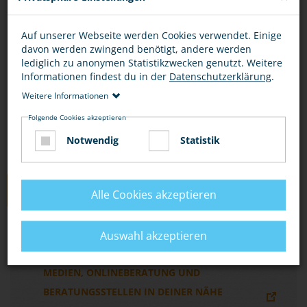
Du kannst dich online beraten lassen, per E-Mail
Auf unserer Webseite werden Cookies verwendet. Einige
oder per Chat unter
davon werden zwingend benötigt, andere werden
http://www.zwangsheirat.de/
.
lediglich zu anonymen Statistikzwecken genutzt. Weitere
Informationen findest du in der
Datenschutzerklärung
.
Wo du Beratungsstellen findest, erfährst du
Weitere Informationen
unter „Hier bekommst du Hilfe“ und „Links“.
Folgende Cookies akzeptieren
Notwendig
Statistik
LINKS
Alle Cookies akzeptieren
EIN JUGENDPORTAL ZUM THEMA
Auswahl akzeptieren
ZWANGSHEIRAT MIT INFORMATIONEN,
MEDIEN, ONLINEBERATUNG UND
BERATUNGSSTELLEN IN DEINER NÄHE