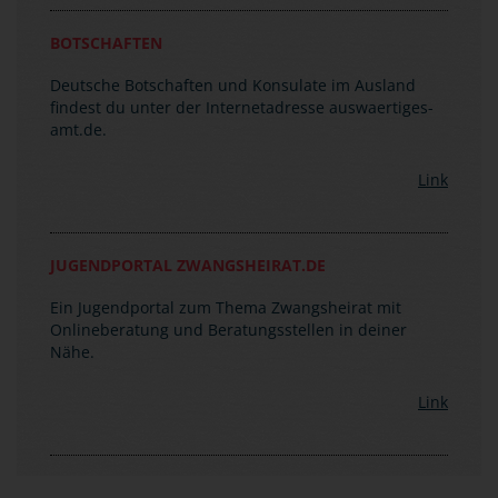
Bei Anruf musst du das Wort "Notfall" sagen, damit
du sofort verbunden wirst. Die zentrale
Notrufnummer lautet: (0049)30-50 00 20 00.
BOTSCHAFTEN
Deutsche Botschaften und Konsulate im Ausland
findest du unter der Internetadresse auswaertiges-
amt.de.
Link
JUGENDPORTAL ZWANGSHEIRAT.DE
Ein Jugendportal zum Thema Zwangsheirat mit
Onlineberatung und Beratungsstellen in deiner
Nähe.
Link