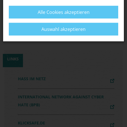
Falls du den Verdacht hast, es könnte sich um
strafbare Inhalte handeln: Melde die Seiten z.B.
Alle Cookies akzeptieren
bei
jugendschutz.net
,
love-storm
oder der
Polizei.
Auswahl akzeptieren
LINKS
HASS IM NETZ
INTERNATIONAL NETWORK AGAINST CYBER
HATE (BPB)
KLICKSAFE.DE