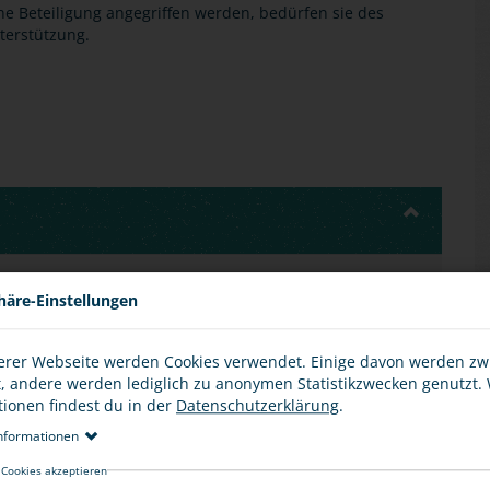
ne Beteiligung angegriffen werden, bedürfen sie des
terstützung.
 mit unterschiedlichen Interessen und Bedürfnissen
häre-Einstellungen
ssen Vorurteile gegenüber anderen Gruppen, die
ilden.
erer Webseite werden Cookies verwendet. Einige davon werden z
t es von daher wichtig, eine Gesellschaft zu fördern, in
t, andere werden lediglich zu anonymen Statistikzwecken genutzt.
tanschauungen nebeneinander bestehen können.
tionen findest du in der
Datenschutzerklärung
.
nformationen
 Cookies akzeptieren