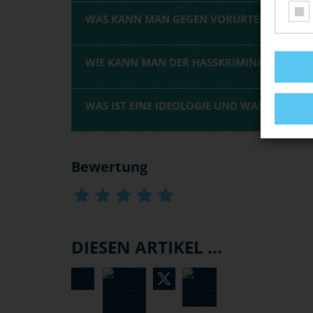
WAS KANN MAN GEGEN VORURTEILE TUN?
WIE KANN MAN DER HASSKRIMINALITÄT V
WAS IST EINE IDEOLOGIE UND WAS KANN SI
Bewertung
DIESEN ARTIKEL ...