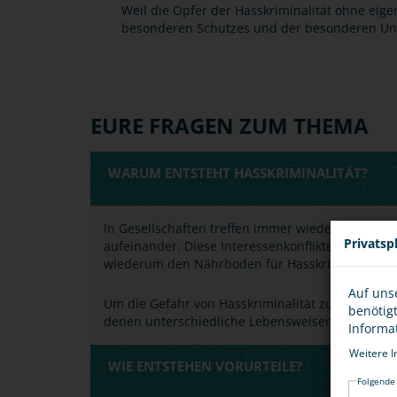
Weil die Opfer der Hasskriminalität ohne eige
besonderen Schutzes und der besonderen Un
EURE FRAGEN ZUM THEMA
WARUM ENTSTEHT HASSKRIMINALITÄT?
In Gesellschaften treffen immer wieder Gruppen
Privatsp
aufeinander. Diese Interessenkonflikte beeinflu
wiederum den Nährboden für Hasskriminalität b
Auf uns
Um die Gefahr von Hasskriminalität zu mindern, is
benötig
denen unterschiedliche Lebensweisen und Wel
Informa
Weitere I
WIE ENTSTEHEN VORURTEILE?
Folgende