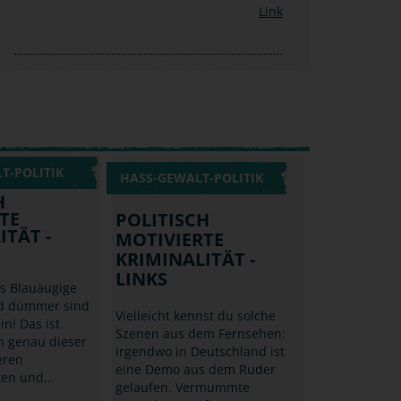
Link
T-POLITIK
HASS-GEWALT-POLITIK
H
TE
POLITISCH
ITÄT -
MOTIVIERTE
KRIMINALITÄT -
LINKS
ss Blauäugige
nd dümmer sind
Vielleicht kennst du solche
in! Das ist
Szenen aus dem Fernsehen:
n genau dieser
irgendwo in Deutschland ist
eren
eine Demo aus dem Ruder
ten und…
gelaufen. Vermummte