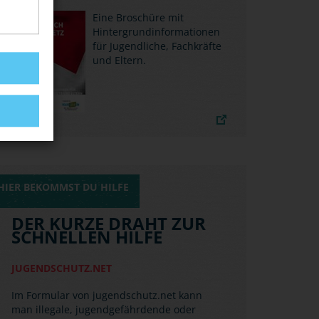
Das Institut für Demokratie und
Eine Broschüre mit
Zivilgesellschaft (IDZ) und die Amadeu
Hintergrundinformationen
Antonio Stiftung stellen factsheets zur
für Jugendliche, Fachkräfte
Verfügung.
und Eltern.
HIER BEKOMMST DU HILFE
DER KURZE DRAHT ZUR
SCHNELLEN HILFE
JUGENDSCHUTZ.NET
Im Formular von jugendschutz.net kann
man illegale, jugendgefährdende oder