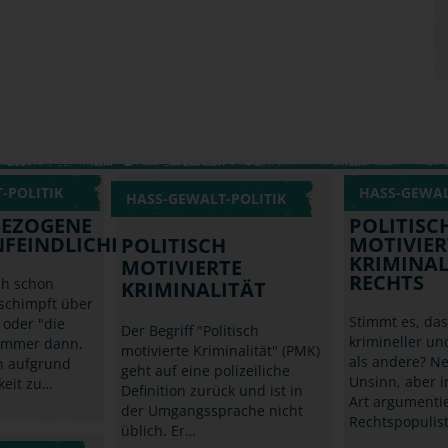
-POLITIK
HASS-GEWAL
HASS-GEWALT-POLITIK
EZOGENE
POLITISC
FEINDLICHKEIT
MOTIVIER
POLITISCH
KRIMINAL
MOTIVIERTE
RECHTS
ch schon
KRIMINALITÄT
schimpft über
Stimmt es, da
 oder "die
Der Begriff "Politisch
krimineller u
Immer dann,
motivierte Kriminalität" (PMK)
als andere? Ne
 aufgrund
geht auf eine polizeiliche
Unsinn, aber i
keit zu…
Definition zurück und ist in
Art argumenti
der Umgangssprache nicht
Rechtspopulis
üblich. Er…