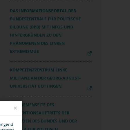
DAS INFORMATIONSPORTAL DER
BUNDESZENTRALE FÜR POLITISCHE
BILDUNG (BPB) MIT INFOS UND
HINTERGRÜNDEN ZU DEN
PHÄNOMENEN DES LINKEN
EXTREMISMUS
KOMPETENZZENTRUM LINKE
MILITANZ AN DER GEORG-AUGUST-
UNIVERSITÄT GÖTTINGEN
DIE THEMENSEITE DES
×
PRÄVENTIONSAUFTRITTS DER
POLIZEIEN DES BUNDES UND DER
wingend
LÄNDER ZUR POLITISCH