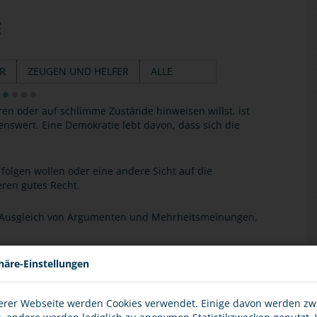
E
ER
ZEUGEN UND HELFER
ALLE
ren oder auf schlimme Zustände hinweisen willst, ist
enswert. Eine Demokratie lebt davon, dass sich die
folgen wollen oder eine andere Sicht auf die
ren gutes Recht.
Ausgleich von Argumenten und Mehrheitsmeinungen,
andersetzung! Auch wenn dich die Vertreter der
häre-Einstellungen
 nie erlaubt! Beachte das nicht nur selbst, sondern
arauf hin!
erer Webseite werden Cookies verwendet. Einige davon werden z