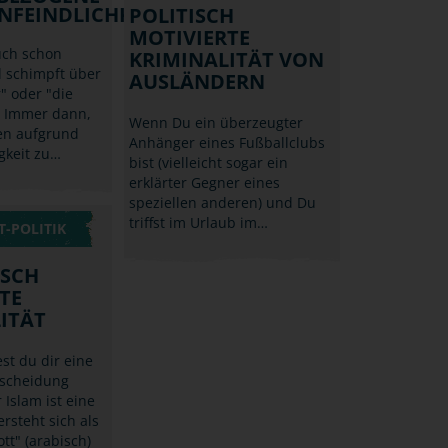
NFEINDLICHKEIT
POLITISCH
MOTIVIERTE
uch schon
KRIMINALITÄT VON
d schimpft über
AUSLÄNDERN
" oder "die
 Immer dann,
Wenn Du ein überzeugter
n aufgrund
Anhänger eines Fußballclubs
gkeit zu…
bist (vielleicht sogar ein
erklärter Gegner eines
speziellen anderen) und Du
triffst im Urlaub im…
-POLITIK
ISCH
TE
ITÄT
st du dir eine
rscheidung
 Islam ist eine
ersteht sich als
tt" (arabisch)