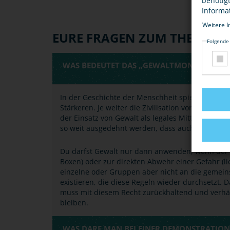
benötig
Informa
Weitere I
EURE FRAGEN ZUM THEMA
Folgende
WAS BEDEUTET DAS „GEWALTMONOPOL DES 
In der Geschichte der Menschheit spielte
Gewalt
Stärkeren. Je weiter die Zivilisation voranschre
der Einsatz von Gewalt als legales Mittel immer 
so weit ausgedehnt werden, dass auch Gewalt in 
Du darfst Gewalt nur dann anwenden, wenn der a
Boxen) oder zur direkten Abwehr einer Gefahr (li
einzelne oder Gruppen aber nicht an die gemein
existieren, die diese Regeln wieder durchsetzt. 
muss mit diesem Recht zurückhaltend und verhä
bleiben.
WAS DARF MAN BEI EINER DEMONSTRATION