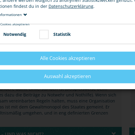
t, andere werden lediglich zu anonymen Statistikzwecken genutzt.
tionen findest du in der
Datenschutzerklärung
.
nformationen
 Cookies akzeptieren
Notwendig
Statistik
STAATES“?
eine große Rolle - als Faustrecht oder Recht des
Alle Cookies akzeptieren
itet und insbesondere in demokratischen Staaten, wurde
weiter ausgeschlossen. In den letzten Jahren konnte dies
der Familie geächtet wird.
Auswahl akzeptieren
ndere damit einverstanden ist (beispielsweise beim
es dazu die Beiträge zu Notwehr und Nothilfe). Wenn sich
sam vereinbarten Regeln halten, muss eine Organisation
Das ist mit dem Gewaltmonopol des Staates gemeint. Er
ltnismäßig umgehen, und in eng definierten Grenzen
 – UND WAS NICHT?