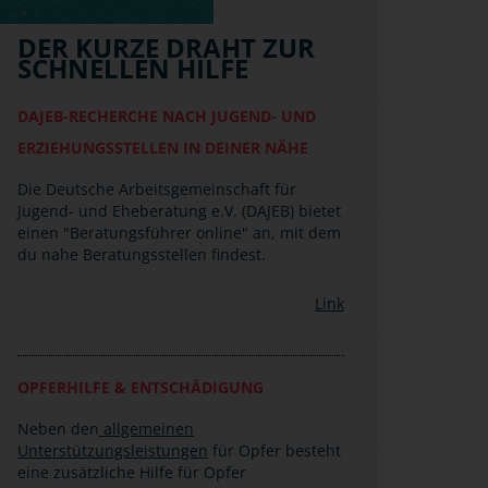
insbesondere die Grauzone zur Gewalt im
Themenfeld linker Militanz spielt.
DER KURZE DRAHT ZUR
SCHNELLEN HILFE
DAJEB-RECHERCHE NACH JUGEND- UND
ERZIEHUNGSSTELLEN IN DEINER NÄHE
Die Deutsche Arbeitsgemeinschaft für
Jugend- und Eheberatung e.V. (DAJEB) bietet
einen "Beratungsführer online" an, mit dem
du nahe Beratungsstellen findest.
Link
OPFERHILFE & ENTSCHÄDIGUNG
Neben den
allgemeinen
Unterstützungsleistungen
für Opfer besteht
eine zusätzliche Hilfe für Opfer