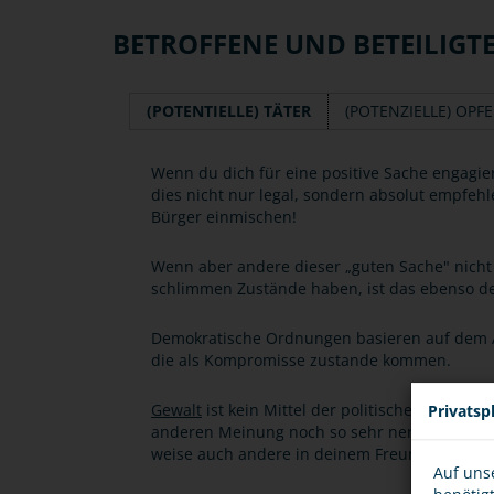
BETROFFENE UND BETEILIGT
(POTENTIELLE) TÄTER
(POTENZIELLE) OPF
Wenn du dich für eine positive Sache engagie
dies nicht nur legal, sondern absolut empfehl
Bürger einmischen!
Wenn aber andere dieser „guten Sache" nicht 
schlimmen Zustände haben, ist das ebenso de
Demokratische Ordnungen basieren auf dem 
die als Kompromisse zustande kommen.
Gewalt
ist kein Mittel der politischen Ausein
Privatsp
anderen Meinung noch so sehr nerven, ist dies
weise auch andere in deinem Freundeskreis d
Auf uns