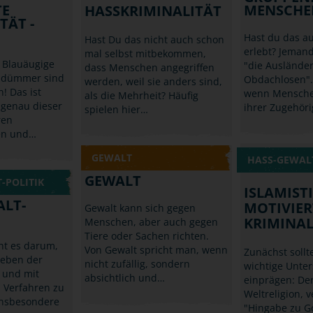
TE
MENSCHE
HASSKRIMINALITÄT
TÄT -
Hast du das a
Hast Du das nicht auch schon
erlebt? Jeman
mal selbst mitbekommen,
 Blauäugige
"die Ausländer
dass Menschen angegriffen
d dümmer sind
Obdachlosen".
werden, weil sie anders sind,
! Das ist
wenn Mensche
als die Mehrheit? Häufig
 genau dieser
ihrer Zugehöri
spielen hier…
ren
en und…
GEWALT
HASS-GEWALT
GEWALT
-POLITIK
ISLAMIST
ALT-
MOTIVIER
Gewalt kann sich gegen
KRIMINAL
Menschen, aber auch gegen
Tiere oder Sachen richten.
eht es darum,
Von Gewalt spricht man, wenn
Zunächst sollte
eben der
nicht zufällig, sondern
wichtige Unte
h und mit
absichtlich und…
einprägen: Der
 Verfahren zu
Weltreligion, v
 insbesondere
"Hingabe zu Go