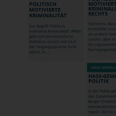
MOTIVIER
POLITISCH
KRIMINALI
MOTIVIERTE
RECHTS
KRIMINALITÄT
Stimmt es, dass
Der Begriff "Politisch
krimineller un
motivierte Kriminalität" (PMK)
als andere? Nein
geht auf eine polizeiliche
Unsinn, aber in
Definition zurück und ist in
Art argumentie
der Umgangssprache nicht
Rechtspopulist
üblich. Er…
HASS-GEWALT
HASS-GEW
POLITIK
In der Politik g
das Zusammenl
Bürger friedlic
demokratischen
regeln. Das ist