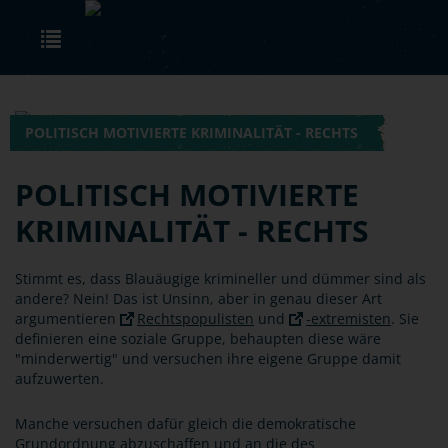
Skip to main content
Toggle navigation
POLITISCH MOTIVIERTE KRIMINALITÄT - RECHTS
POLITISCH MOTIVIERTE
KRIMINALITÄT - RECHTS
Stimmt es, dass Blauäugige krimineller und dümmer sind als
andere? Nein! Das ist Unsinn, aber in genau dieser Art
argumentieren
Rechtspopulisten
und
-extremisten
. Sie
definieren eine soziale Gruppe, behaupten diese wäre
"minderwertig" und versuchen ihre eigene Gruppe damit
aufzuwerten.
Manche versuchen dafür gleich die demokratische
Grundordnung abzuschaffen und an die des