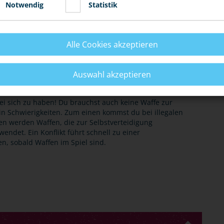
Notwendig
Statistik
estimmungen gemäß dem
Waffenrecht
beachten. Bei
o grundsätzlich für Kinder und Jugendliche sowie
et, es ist verboten, diese zu erwerben oder zu
Alle Cookies akzeptieren
ichtet sich nach den Eigenschaften und dem Sinn des
Auswahl akzeptieren
bei sich zu haben! Du brauchst auch keine Waffe zur
in Schwierigkeiten. Zum einen kommst du bei illegalen
en werden Waffen, die zur Selbstverteidigung
endet. Ein Konflikt führt schnell zu einer
en, sobald Waffen im Spiel sind.