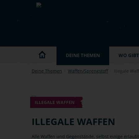
Skip to main content
DEINE THEMEN
WO GIBT'
Deine Themen
Waffen/Sprengstoff
Illegale Waf
ILLEGALE WAFFEN
ILLEGALE WAFFEN
Alle Waffen und Gegenstände, selbst einige erlaub