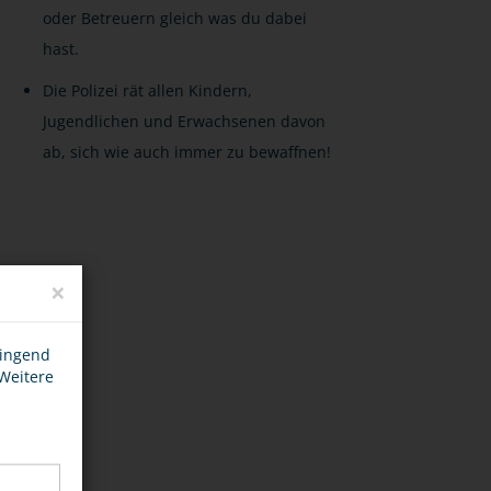
oder Betreuern gleich was du dabei
hast.
Die Polizei rät allen Kindern,
Jugendlichen und Erwachsenen davon
ab, sich wie auch immer zu bewaffnen!
×
wingend
 Weitere