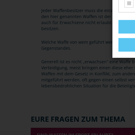
Jeder Waffenbesitzer muss die einzelnen B
den hier genannten Waffen ist der Umgang als
auch für Erwachsene nicht erlaubt. Das bedeut
besitzen.
Welche Waffe von wem geführt werden darf, r
Gegenstandes.
Generell ist es nicht „erwachsen“ eine Waffe 
Verteidigung, meist bringen einen diese eher 
Waffen mit dem Gesetz in Konflikt, zum ander
mitgeführt werden, oft gegen einen selbst verw
lebensbedrohlichen Situation für die Beteiligt
EURE FRAGEN ZUM THEMA