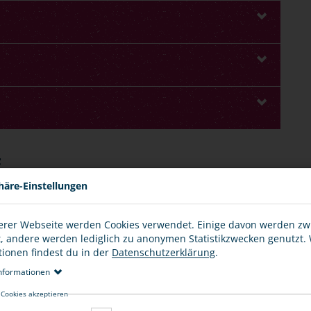
E
häre-Einstellungen
erer Webseite werden Cookies verwendet. Einige davon werden z
t, andere werden lediglich zu anonymen Statistikzwecken genutzt.
as Erwerben und Besitzen illegaler Waffen und
tionen findest du in der
Datenschutzerklärung
.
nformationen
ine Waffe oder eine andere verbotene Hieb- oder
 Cookies akzeptieren
n Vergehen.