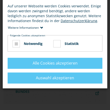
POLIZEI ZUM THEMA HASSKRIMINALITÄT
Auf unserer Webseite werden Cookies verwendet. Einige
davon werden zwingend benötigt, andere werden
lediglich zu anonymen Statistikzwecken genutzt. Weitere
MATERIALIEN DER EUROPEAN UNION
Informationen findest du in der
Datenschutzerklärung
.
AGENCY FOR FUNDAMENTAL RIGHTS FRA
Weitere Informationen
Folgende Cookies akzeptieren
DIE BUNDESZENTRALE FÜR POLITISCHE
Notwendig
Statistik
BILDUNG (BPB) BIETET WEITERE
INFORMATIONEN ZU STRATEGIEN GEGEN
HASS
Alle Cookies akzeptieren
Auswahl akzeptieren
INFORMATIONEN ZU DISKRIMINIERUNG BEI
DER ANTIDISKRIMINIERUNGSSTELLE DES
BUNDES