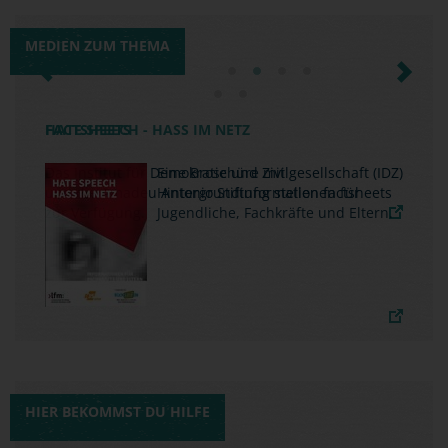
MEDIEN ZUM THEMA
Previous
Next
FACTSHEETS
Das Institut für Demokratie und Zivilgesellschaft (IDZ)
und die Amadeu Antonio Stiftung stellen factsheets
zur Verfügung.
HIER BEKOMMST DU HILFE
DER KURZE DRAHT ZUR
SCHNELLEN HILFE
JUGENDSCHUTZ.NET