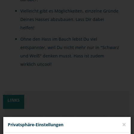
Vielleicht gibt es Möglichkeiten, einzelne Gründe
Deines Hasses abzubauen. Lass Dir dabei
helfen!
Ohne den Hass im Bauch lebst Du viel
entspannter, weil Du nicht mehr nur in "Schwarz
und Weiß" denken musst. Hass ist zudem
wirklich uncool!
LINKS
ARTIKEL IN EINER FACHZEITSCHRIFT DER
×
Privatsphäre-Einstellungen
KRIMINALPOLIZEI / GEWERKSCHAFT DER