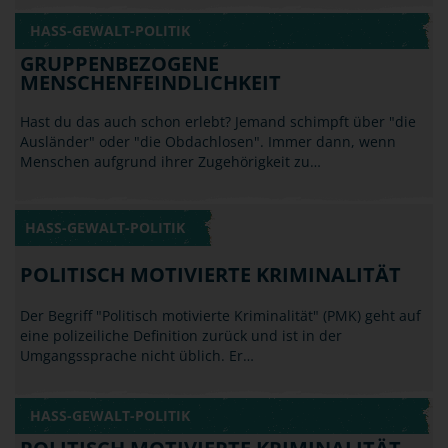
Hast du das auch schon erlebt? Jemand schimpft über "die
Ausländer" oder "die Obdachlosen". Immer dann, wenn
Menschen aufgrund ihrer Zugehörigkeit zu…
HASS-GEWALT-POLITIK
POLITISCH MOTIVIERTE KRIMINALITÄT
Der Begriff "Politisch motivierte Kriminalität" (PMK) geht auf
eine polizeiliche Definition zurück und ist in der
Umgangssprache nicht üblich. Er…
HASS-GEWALT-POLITIK
POLITISCH MOTIVIERTE KRIMINALITÄT -
RECHTS
Stimmt es, dass Blauäugige krimineller und dümmer sind
als andere? Nein! Das ist Unsinn, aber in genau dieser Art
argumentieren Rechtspopulisten und…