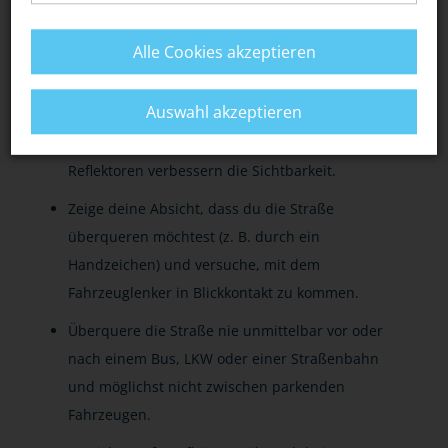
Plane genügend Zeit für deinen Fußweg /
Alle Cookies akzeptieren
Schulweg ein.
Auswahl akzeptieren
Trage gut sichtbare (helle) Kleidung,
insbesondere in der Dunkelheit. Zusätzliche
Reflektoren verbessern die Sichtbarkeit.
Zeige deine Absicht, dass du die Straße
überqueren möchtest (z. B. durch ein
Handzeichen) und versuche, mit dem
Fahrzeuglenker in Blickkontakt zu kommen.
Überquere die Straße nie unmittelbar vor oder
nach einem Bus, LKW oder einer Straßenbahn
und möglichst nicht zwischen parkenden
Fahrzeugen.