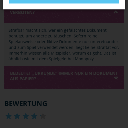
BASTELN MEINE FREUNDE UND ICH UNS GERN
FIKTIVE AUSWEISE. IST DAS DENN BEREITS
VERBOTEN?
Strafbar macht sich, wer ein gefälschtes Dokument
benutzt, um andere zu täuschen. Sofern reine
Spielausweise oder fiktive Dokumente nur untereinander
und zum Spiel verwendet werden, liegt keine Straftat vor.
Immerhin wissen alle Mitspieler, worum es geht. Das ist
ähnlich wie mit dem Spielgeld bei Monopoly.
BEDEUTET „URKUNDE“ IMMER NUR EIN DOKUMENT
AUS PAPIER?
BEWERTUNG