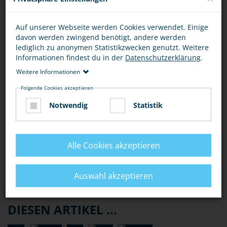
Träger der Einrichtung, der Bauträger oder Nutzer des
Gebäudes und gegebenenfalls sogar Beschäftigte oder
Auf unserer Webseite werden Cookies verwendet. Einige
die Kinder selbst.
davon werden zwingend benötigt, andere werden
lediglich zu anonymen Statistikzwecken genutzt. Weitere
MUSS ICH FÜR DEN ENTSTANDENEN SCHADEN
Informationen findest du in der
Datenschutzerklärung
.
AUFKOMMEN, WENN ICH ERWISCHT WERDE?
Weitere Informationen
Folgende Cookies akzeptieren
WER HAFTET FÜR DEN SCHADEN BEI MEHREREN
TÄTERN?
Notwendig
Statistik
Alle Cookies akzeptieren
BEWERTUNG
Auswahl akzeptieren
DIESEN ARTIKEL ...