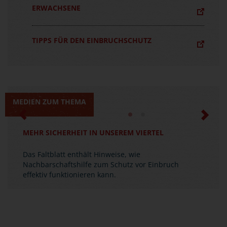
ERWACHSENE
TIPPS FÜR DEN EINBRUCHSCHUTZ
MEDIEN ZUM THEMA
Previous
Next
MEHR SICHERHEIT IN UNSEREM VIERTEL
SICHER WOHNEN
Das Faltblatt enthält Hinweise, wie
Die Broschüre informiert über verhaltensbezogene
Nachbarschaftshilfe zum Schutz vor Einbruch
und sicherungstechnische Möglichkeiten des
effektiv funktionieren kann.
Einbruchschutzes.