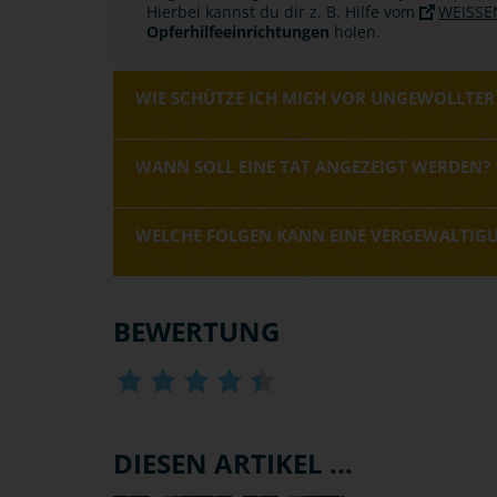
Hierbei kannst du dir z. B. Hilfe vom
WEISSE
Opferhilfeeinrichtungen
holen.
WIE SCHÜTZE ICH MICH VOR UNGEWOLLTE
WANN SOLL EINE TAT ANGEZEIGT WERDEN?
WELCHE FOLGEN KANN EINE VERGEWALTIG
BEWERTUNG
DIESEN ARTIKEL ...