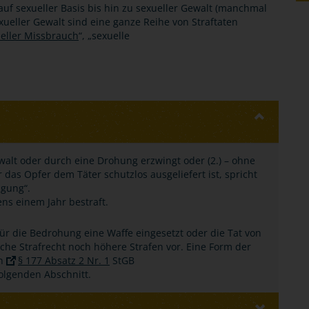
uf sexueller Basis bis hin zu sexueller Gewalt (manchmal
xueller Gewalt sind eine ganze Reihe von Straftaten
eller Missbrauch
“, „sexuelle
alt oder durch eine Drohung erzwingt oder (2.) – ohne
 das Opfer dem Täter schutzlos ausgeliefert ist, spricht
igung“.
ns einem Jahr bestraft.
ür die Bedrohung eine Waffe eingesetzt oder die Tat von
he Strafrecht noch höhere Strafen vor. Eine Form der
in
§ 177 Absatz 2 Nr. 1
StGB
olgenden Abschnitt.