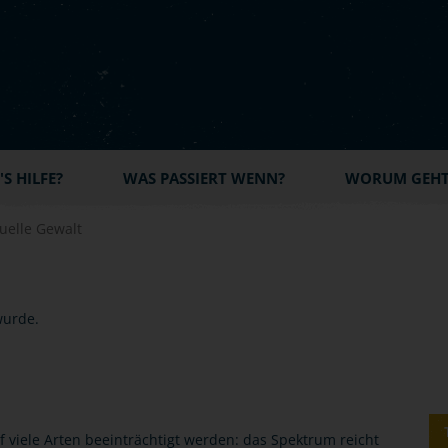
S HILFE?
WAS PASSIERT WENN?
WORUM GEHT'
uelle Gewalt
 viele Arten beeinträchtigt werden: das Spektrum reicht