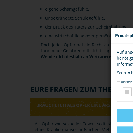
eigene Schamgefühle,
unbegründete Schuldgefühle,
der Druck des Täters zur Geheimhaltung,
Privatsp
eine wirtschaftliche oder persönliche Abhän
Doch jedes Opfer hat ein Recht auf Hilfe! Se
kann neue Gefahren mit sich bringen.
Auf uns
Wende dich deshalb an Vertrauenspersonen 
benötig
Informa
Weitere I
Folgende
EURE FRAGEN ZUM THEMA
BRAUCHE ICH ALS OPFER EINE ÄRZTLICHE 
Als Opfer von sexueller Gewalt solltest du
so sch
eines Krankenhauses aufsuchen. Vielleicht gibt