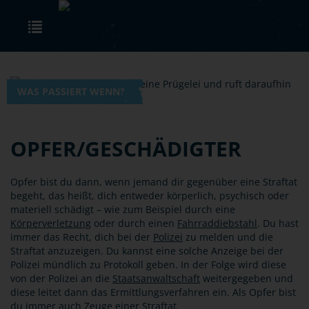
Skip to main content
Toggle navigation
WAS PASSIERT WENN?
OPFER/GESCHÄDIGTER
Opfer bist du dann, wenn jemand dir gegenüber eine Straftat
begeht, das heißt, dich entweder körperlich, psychisch oder
materiell schädigt – wie zum Beispiel durch eine
Körperverletzung
oder durch einen
Fahrraddiebstahl
. Du hast
immer das Recht, dich bei der
Polizei
zu melden und die
Straftat anzuzeigen. Du kannst eine solche Anzeige bei der
Polizei mündlich zu Protokoll geben. In der Folge wird diese
von der Polizei an die
Staatsanwaltschaft
weitergegeben und
diese leitet dann das Ermittlungsverfahren ein. Als Opfer bist
du immer auch
Zeuge
einer Straftat.