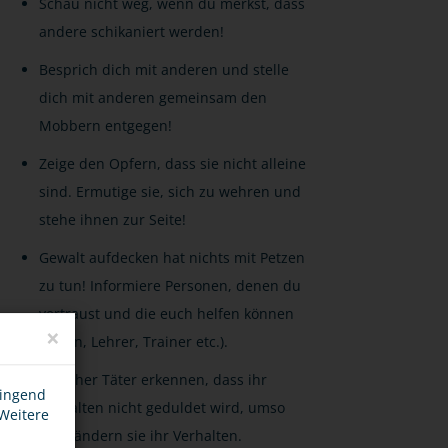
Schau nicht weg, wenn du merkst, dass
andere schikaniert werden!
Besprich dich mit anderen und stelle
dich mit anderen gemeinsam den
Mobbern entgegen!
Zeige den Opfern, dass sie nicht alleine
sind. Ermutige sie, sich zu wehren und
stehe ihnen zur Seite!
Gewalt aufdecken hat nichts mit Petzen
zu tun! Informiere Personen, denen du
vertraust und die euch helfen können
×
(Eltern, Lehrer, Trainer etc.).
Je früher Täter erkennen, dass ihr
wingend
Verhalten nicht geduldet wird, umso
 Weitere
eher ändern sie ihr Verhalten.