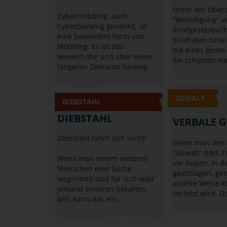
Unter der Übers
Cybermobbing, auch
"Beleidigung" 
Cyberbullying genannt, ist
Strafgesetzbuc
eine besondere Form von
Straftaten zus
Mobbing. Es ist das
die eines geme
wiederholte und über einen
Sie schützen vo
längeren Zeitraum hinweg…
GEWALT
DIEBSTAHL
DIEBSTAHL
VERBALE 
Diebstahl lohnt sich nicht!
Wenn man den B
"Gewalt" hört, 
Wenn man einem anderen
vor Augen, in 
Menschen eine Sache
geschlagen, get
wegnimmt und für sich oder
andere Weise kö
jemand anderen behalten
verletzt wird. 
will, kann das ein…