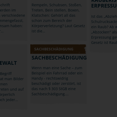
ERPRESS
chrift
Rempeln, Schubsen, Stoßen,
werden im
Treten, Bein stellen, Boxen,
h verschiedene
Klatschen: Gehört all das
Ist das „Abzie
ammengefasst,
schon zum Bereich der
Schulrucksacks
insam haben:
Körperverletzung? Laut Gesetz
ein Raub? Ab 
r…
ist die…
„Abzocken" als
Erpressung ge
Gesetz ist Ra
SACHBESCHÄDIGUNG
SACHBESCHÄDIGUNG
GEWALT
Wenn man eine Sache – zum
Beispiel ein Fahrrad oder ein
egriff
Handy - rechtswidrig
hat man Bilder
beschädigt oder zerstört, ist
denen
das nach § 303 StGB eine
reten und auf
Sachbeschädigung.…
rperlich
Doch jeder…