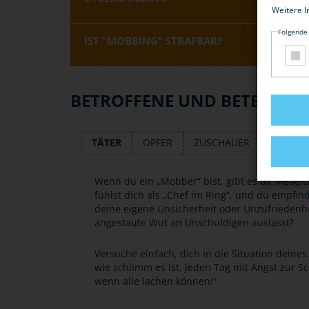
Weitere I
Folgende
IST "MOBBING" STRAFBAR?
BETROFFENE UND BETEILIGT
TÄTER
OPFER
ZUSCHAUER
HELFER
Wenn du ein „Mobber“ bist, gibt es dir viellei
fühlst dich als „Chef im Ring“, und du empfind
deine eigene Unsicherheit oder Unzufriedenh
angestaute Wut an Unschuldigen auslässt?
Versuche einfach, dich in die Situation deine
wie schlimm es ist, jeden Tag mit Angst zur 
wenn alle lachen können!"