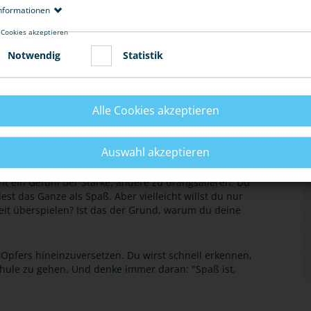
nformationen
 Cookies akzeptieren
Notwendig
Statistik
E
Alle Cookies akzeptieren
Auswahl akzeptieren
cht ein Gefühl der Stärke, andere zu drangsalieren. Du
est das Ganze als Spaß. Aber vielleicht willst du nur
eit überspielen? Ist das der Grund, warum du deine
s Opfers hineinzuversetzen. Du wirst schnell erkennen,
Schule zu gehen. Und denke immer daran: "Spaß ist,