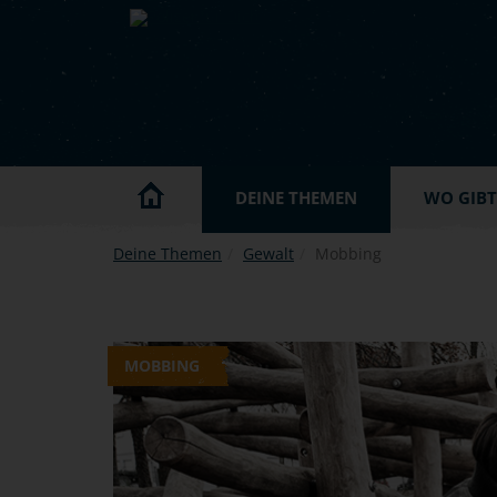
Skip to main content
DEINE THEMEN
WO GIBT'
Deine Themen
Gewalt
Mobbing
MOBBING