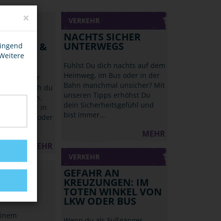
×
VERKEHR
NACHTS SICHER
UNTERWEGS
, ZÜGE &
wingend
 Weitere
Fühlst Du dich nachts auf dem
Heimweg, im Bus oder in der
reizeit oder
Bahn manchmal unsicher? Mit
mmt bist auch du
unseren Tipps erhöhst Du
ug gefahren.
dein Sicherheitsgefühl und
nst du sogar in
bist immer…
s Bahnhofs oder
MEHR
MEHR
VERKEHR
GEFAHR AN
KREUZUNGEN: IM
TOTEN WINKEL VON
LKW ODER BUS
einem
Wenn du als Fußgänger,