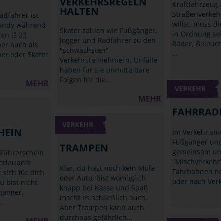
VERKEHRSREGELN
Kraftfahrzeug
HALTEN
Straßenverkeh
adfahrer ist
willst, muss d
Handy während
Skater zählen wie Fußgänger,
in Ordnung se
ten (§ 23
Jogger und Radfahrer zu den
Räder, Beleuc
ber auch als
"schwächsten"
…
ner oder Skater
Verkehrsteilnehmern. Unfälle
haben für sie unmittelbare
Folgen für die…
MEHR
VERKEHR
MEHR
FAHRRAD
VERKEHR
HEIN
Im Verkehr sin
Fußgänger und
TRAMPEN
gemeinsam un
 Führerschein
"Mischverkehr
rerlaubnis
Klar, du hast noch kein Mofa
Fahrbahnen n
 sich für dich
oder Auto, bist womöglich
oder nach Ver
u bist nicht
knapp bei Kasse und Spaß
gänger,
macht es schließlich auch.
…
Aber Trampen kann auch
durchaus gefährlich…
MEHR