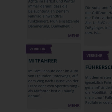
Achte im Herbst und Winter
immer darauf, dass die
Für Auto- und R
Beleuchtung an Deinem
der Griff zum 
Fahrrad einwandfrei
der Fahrt verbo
funktioniert. Früh einsetzende
Abs.1a StVO), a
Dämmerung, Dunkelheit,…
Fußgänger, Inli
usw. ist…
MEHR
VERKEHR
VERKEHR
MITFAHRER
FÜHRERSC
Im Familienauto oder im Auto
von Freunden unterwegs, auf
Mit dem ersten
dem Weg nach Hause von der
(gesetzlich Fah
Disco oder vom Sporttraining -
genannt) ändert
als Mitfahrer bist du häufig
die Mobilität - d
darauf…
mehr „nur“ Fuß
Radfahrer oder
MEHR