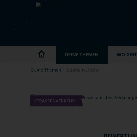
Skip to main content
DEINE THEMEN
WO GIBT'
Deine Themen
Straßenverkehr
STRASSENVERKEHR
BEWERTU