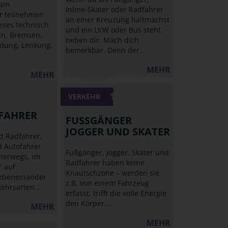
 am
Inline-Skater oder Radfahrer
r teilnehmen
an einer Kreuzung haltmachst
ieses technisch
und ein LKW oder Bus steht
in. Bremsen,
neben dir: Mach dich
htung, Lenkung,
bemerkbar. Denn der…
MEHR
MEHR
VERKEHR
FAHRER
FUSSGÄNGER J
OGGER UND SKATER
d Radfahrer,
 Autofahrer
Fußgänger, Jogger, Skater und
terwegs, im
Radfahrer haben keine
" auf
Knautschzone – werden sie
ebeneinander
z.B. von einem Fahrzeug
kehrsarten…
erfasst, trifft die volle Energie
den Körper.…
MEHR
MEHR