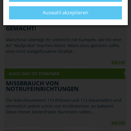
MEHR
Auswahl akzeptieren
AUCH DAS IST STRAFBAR
STRAFTAT VORGETÄUSCHT? STRAFBAR
GEMACHT!
Manchmal überlegt ihr vielleicht mit Kumpels, wie ihr eine
Art "Mutprobe" machen könnt. Wenn dazu gehören sollte,
eine nicht stattgefundene Straftat…
MEHR
AUCH DAS IST STRAFBAR
MISSBRAUCH VON
NOTRUFEINRICHTUNGEN
Die Notrufnummern 110 (Polizei) und 112 (Feuerwehr) sind
vermutlich jedem schon von Kindesbeinen an bekannt.
Diese immer kostenfreien Nummern sollen…
MEHR