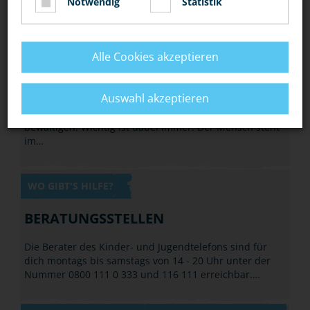
Notwendig
Statistik
DEINE POLIZEI
AUFGABEN
Alle Cookies akzeptieren
Der Mensch steht im Mittelpunkt
Auswahl akzeptieren
Die Polizei muss viele unterschiedliche Aufgaben
bewältigen. Wichtig ist dabei immer: Der Mensch steht
im…
WO GIBT'S HILFE?
BERATUNGSSTELLEN
Die Berater des Kinder- und Jugendtelefons sind für
dich montags bis samstags von 14 - 20 Uhr unter der
Nummer 0800 111 0 333 und 116 111 erreichbar.…