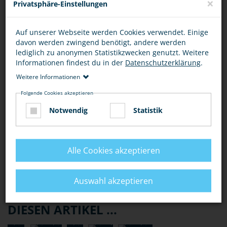
×
Privatsphäre-Einstellungen
Träger der Einrichtung, der Bauträger oder Nutzer des
Gebäudes und gegebenenfalls sogar Beschäftigte oder
die Kinder selbst.
Auf unserer Webseite werden Cookies verwendet. Einige
davon werden zwingend benötigt, andere werden
lediglich zu anonymen Statistikzwecken genutzt. Weitere
MUSS ICH FÜR DEN ENTSTANDENEN SCHADEN
Informationen findest du in der
Datenschutzerklärung
.
AUFKOMMEN, WENN ICH ERWISCHT WERDE?
Weitere Informationen
Folgende Cookies akzeptieren
WER HAFTET FÜR DEN SCHADEN BEI MEHREREN
TÄTERN?
Notwendig
Statistik
BEWERTUNG
Alle Cookies akzeptieren
Auswahl akzeptieren
DIESEN ARTIKEL ...