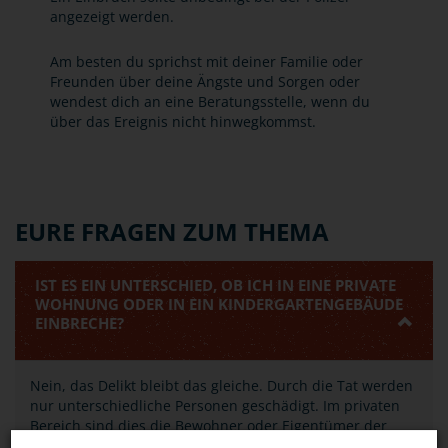
angezeigt werden.
Am besten du sprichst mit deiner Familie oder
Freunden über deine Ängste und Sorgen oder
wendest dich an eine Beratungsstelle, wenn du
über das Ereignis nicht hinwegkommst.
EURE FRAGEN ZUM THEMA
IST ES EIN UNTERSCHIED, OB ICH IN EINE PRIVATE
WOHNUNG ODER IN EIN KINDERGARTENGEBÄUDE
EINBRECHE?
Nein, das Delikt bleibt das gleiche. Durch die Tat werden
nur unterschiedliche Personen geschädigt. Im privaten
Bereich sind dies die Bewohner oder Eigentümer der
Häuser und Wohnungen, in öffentlichen Gebäuden der