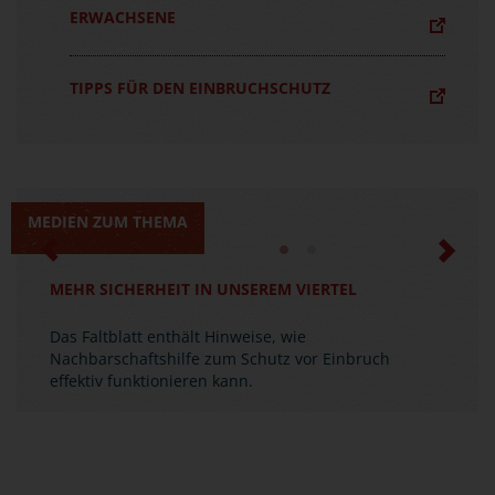
ERWACHSENE
TIPPS FÜR DEN EINBRUCHSCHUTZ
MEDIEN ZUM THEMA
Previous
Next
MEHR SICHERHEIT IN UNSEREM VIERTEL
SICHER WOHNEN
Das Faltblatt enthält Hinweise, wie
Die Broschüre informiert über verhaltensbezogene
Nachbarschaftshilfe zum Schutz vor Einbruch
und sicherungstechnische Möglichkeiten des
effektiv funktionieren kann.
Einbruchschutzes.