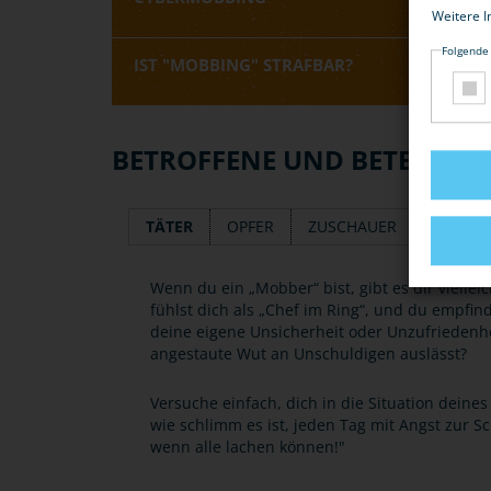
Weitere I
Folgende
IST "MOBBING" STRAFBAR?
BETROFFENE UND BETEILIGT
TÄTER
OPFER
ZUSCHAUER
HELFER
Wenn du ein „Mobber“ bist, gibt es dir viellei
fühlst dich als „Chef im Ring“, und du empfind
deine eigene Unsicherheit oder Unzufriedenh
angestaute Wut an Unschuldigen auslässt?
Versuche einfach, dich in die Situation deine
wie schlimm es ist, jeden Tag mit Angst zur 
wenn alle lachen können!"