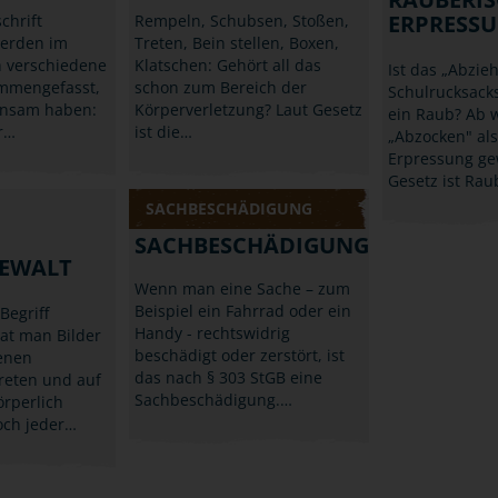
ERPRESS
chrift
Rempeln, Schubsen, Stoßen,
werden im
Treten, Bein stellen, Boxen,
h verschiedene
Klatschen: Gehört all das
Ist das „Abzie
ammengefasst,
schon zum Bereich der
Schulrucksacks
insam haben:
Körperverletzung? Laut Gesetz
ein Raub? Ab 
r…
ist die…
„Abzocken" als
Erpressung ge
Gesetz ist Ra
SACHBESCHÄDIGUNG
SACHBESCHÄDIGUNG
GEWALT
Wenn man eine Sache – zum
Beispiel ein Fahrrad oder ein
egriff
Handy - rechtswidrig
hat man Bilder
beschädigt oder zerstört, ist
denen
das nach § 303 StGB eine
reten und auf
Sachbeschädigung.…
rperlich
Doch jeder…