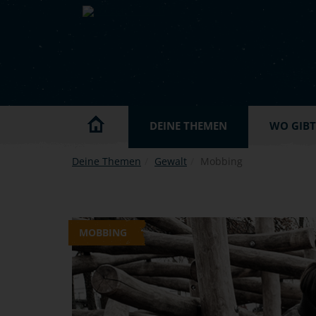
Skip to main content
DEINE THEMEN
WO GIBT'
Deine Themen
Gewalt
Mobbing
MOBBING