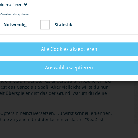
nformationen
 Cookies akzeptieren
Notwendig
Statistik
E
Alle Cookies akzeptieren
Auswahl akzeptieren
cht ein Gefühl der Stärke, andere zu drangsalieren. Du
est das Ganze als Spaß. Aber vielleicht willst du nur
eit überspielen? Ist das der Grund, warum du deine
s Opfers hineinzuversetzen. Du wirst schnell erkennen,
Schule zu gehen. Und denke immer daran: "Spaß ist,