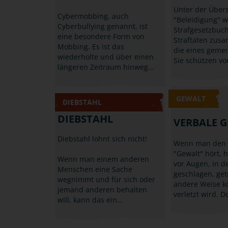
Unter der Übers
Cybermobbing, auch
"Beleidigung" 
Cyberbullying genannt, ist
Strafgesetzbuc
eine besondere Form von
Straftaten zus
Mobbing. Es ist das
die eines geme
wiederholte und über einen
Sie schützen vo
längeren Zeitraum hinweg…
GEWALT
DIEBSTAHL
DIEBSTAHL
VERBALE 
Diebstahl lohnt sich nicht!
Wenn man den B
"Gewalt" hört, 
Wenn man einem anderen
vor Augen, in 
Menschen eine Sache
geschlagen, get
wegnimmt und für sich oder
andere Weise kö
jemand anderen behalten
verletzt wird. 
will, kann das ein…