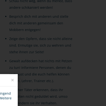
Schau nicht weg, wenn du merkst, dass
andere schikaniert werden!
Besprich dich mit anderen und stelle
dich mit anderen gemeinsam den
Mobbern entgegen!
Zeige den Opfern, dass sie nicht alleine
sind. Ermutige sie, sich zu wehren und
stehe ihnen zur Seite!
Gewalt aufdecken hat nichts mit Petzen
zu tun! Informiere Personen, denen du
vertraust und die euch helfen können
×
(Eltern, Lehrer, Trainer etc.).
Je früher Täter erkennen, dass ihr
wingend
Verhalten nicht geduldet wird, umso
 Weitere
eher ändern sie ihr Verhalten.