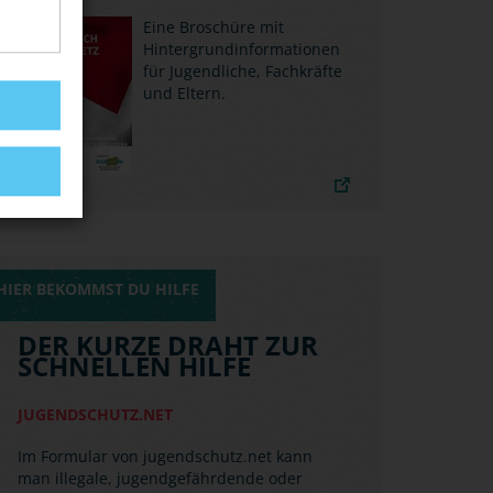
Das Institut für Demokratie und
Eine Broschüre mit
Zivilgesellschaft (IDZ) und die Amadeu
Hintergrundinformationen
Antonio Stiftung stellen factsheets zur
für Jugendliche, Fachkräfte
Verfügung.
und Eltern.
HIER BEKOMMST DU HILFE
DER KURZE DRAHT ZUR
SCHNELLEN HILFE
JUGENDSCHUTZ.NET
Im Formular von jugendschutz.net kann
man illegale, jugendgefährdende oder