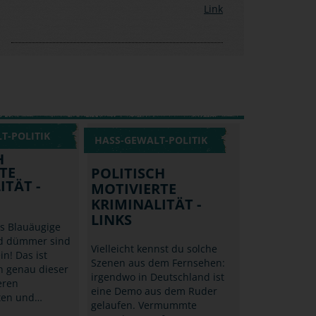
Link
T-POLITIK
HASS-GEWALT-POLITIK
H
TE
POLITISCH
ITÄT -
MOTIVIERTE
KRIMINALITÄT -
LINKS
ss Blauäugige
nd dümmer sind
Vielleicht kennst du solche
in! Das ist
Szenen aus dem Fernsehen:
n genau dieser
irgendwo in Deutschland ist
eren
eine Demo aus dem Ruder
ten und…
gelaufen. Vermummte