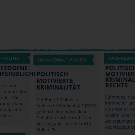
-POLITIK
HASS-GEWAL
HASS-GEWALT-POLITIK
EZOGENE
POLITISC
FEINDLICHKEIT
MOTIVIER
POLITISCH
KRIMINAL
MOTIVIERTE
RECHTS
ch schon
KRIMINALITÄT
schimpft über
Stimmt es, da
 oder "die
Der Begriff "Politisch
krimineller u
Immer dann,
motivierte Kriminalität" (PMK)
als andere? Ne
 aufgrund
geht auf eine polizeiliche
Unsinn, aber i
keit zu…
Definition zurück und ist in
Art argumenti
der Umgangssprache nicht
Rechtspopulis
üblich. Er…