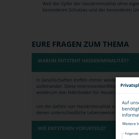
Weil die Opfer der Hasskriminalität ohne eige
besonderen Schutzes und der besonderen Un
EURE FRAGEN ZUM THEMA
WARUM ENTSTEHT HASSKRIMINALITÄT?
In Gesellschaften treffen immer wieder Gruppen
Privatsp
aufeinander. Diese Interessenkonflikte beeinflu
wiederum den Nährboden für Hasskriminalität b
Auf uns
Um die Gefahr von Hasskriminalität zu mindern, is
benötig
denen unterschiedliche Lebensweisen und Wel
Informa
Weitere I
WIE ENTSTEHEN VORURTEILE?
Folgende