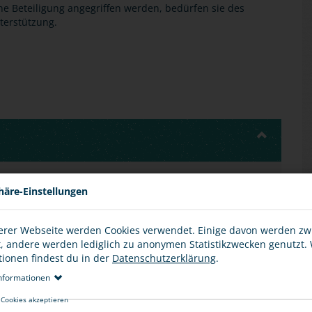
ne Beteiligung angegriffen werden, bedürfen sie des
terstützung.
 mit unterschiedlichen Interessen und Bedürfnissen
häre-Einstellungen
ssen Vorurteile gegenüber anderen Gruppen, die
ilden.
erer Webseite werden Cookies verwendet. Einige davon werden z
t es von daher wichtig, eine Gesellschaft zu fördern, in
t, andere werden lediglich zu anonymen Statistikzwecken genutzt.
tanschauungen nebeneinander bestehen können.
tionen findest du in der
Datenschutzerklärung
.
nformationen
 Cookies akzeptieren