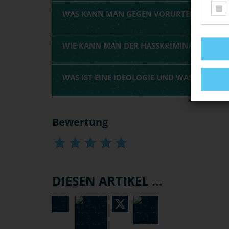
WAS KANN MAN GEGEN VORURTEILE TUN?
WIE KANN MAN DER HASSKRIMINALITÄT V
WAS IST EINE IDEOLOGIE UND WAS KANN SI
Bewertung
DIESEN ARTIKEL ...