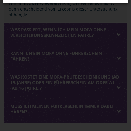
teilnimmst. Die Wiedererteilung der Fahrerlaubnis ist
dann entscheidend vom Ergebnis dieser Untersuchung
abhängig.
WAS PASSIERT, WENN ICH MEIN MOFA OHNE
VERSICHERUNGSKENNZEICHEN FAHRE?
KANN ICH EIN MOFA OHNE FÜHRERSCHEIN
FAHREN?
WAS KOSTET EINE MOFA-PRÜFBESCHEINIGUNG (AB
15 JAHRE) ODER EIN FÜHRERSCHEIN AM ODER A1
(AB 16 JAHRE)?
MUSS ICH MEINEN FÜHRERSCHEIN IMMER DABEI
HABEN?