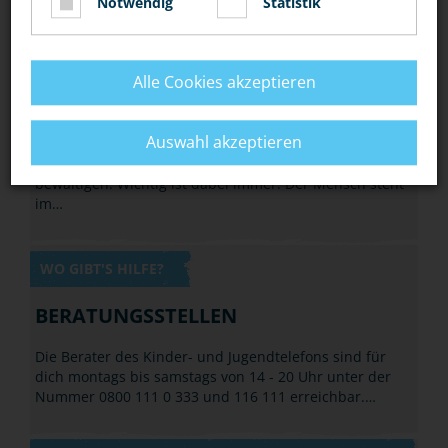
Notwendig
Statistik
DEINE POLIZEI
AUFGABEN
Alle Cookies akzeptieren
Der Mensch steht im Mittelpunkt
Auswahl akzeptieren
Die Polizei muss viele unterschiedliche Aufgaben
bewältigen. Wichtig ist dabei immer: Der Mensch steht
im…
WO GIBT'S HILFE?
BERATUNGSSTELLEN
Die Berater des Kinder- und Jugendtelefons sind für
dich montags bis samstags von 14 - 20 Uhr unter der
Nummer 0800 111 0 333 und 116 111 erreichbar.…