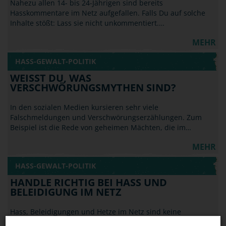
Nahezu allen 14- bis 24-Jährigen sind bereits
Hasskommentare im Netz aufgefallen. Falls Du auf solche
Inhalte stößt: Lass sie nicht unkommentiert.…
MEHR
HASS-GEWALT-POLITIK
WEISST DU, WAS V
ERSCHWÖRUNGSMYTHEN SIND?
In den sozialen Medien kursieren sehr viele
Falschmeldungen und Verschwörungserzählungen. Zum
Beispiel ist die Rede von geheimen Mächten, die im…
MEHR
HASS-GEWALT-POLITIK
HANDLE RICHTIG BEI HASS UND
BELEIDIGUNG IM NETZ
Hass, Beleidigungen und Hetze im Netz sind keine
Kavaliersdelikte und fallen nicht unter die Meinungsfreiheit.