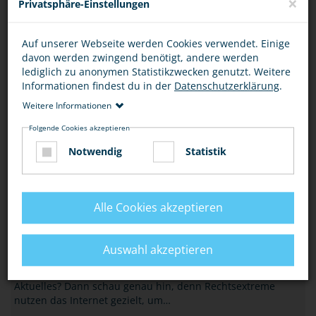
×
Privatsphäre-Einstellungen
Beziehe Stellung gegen rassistische und…
MEHR
Auf unserer Webseite werden Cookies verwendet. Einige
davon werden zwingend benötigt, andere werden
HASS-GEWALT-POLITIK
lediglich zu anonymen Statistikzwecken genutzt. Weitere
„HIDDEN CODES“ – NEUES SPIEL ERKLÄRT
Informationen findest du in der
Datenschutzerklärung
.
RADIKALISIERUNG
Weitere Informationen
Eine Radikalisierung bei Deinen Freunden, in der
Folgende Cookies akzeptieren
Schulklasse oder in den sozialen Netzwerken selbst zu
Notwendig
Statistik
erkennen und dagegen erste Schritte unternehmen…
MEHR
Alle Cookies akzeptieren
HASS-GEWALT-POLITIK
VORSICHT VOR FALSCHMELDUNGEN IM
NETZ
Auswahl akzeptieren
Informierst auch Du Dich in Sozialen Netzwerken über
Aktuelles? Dann schau genau hin, denn Rechtsextreme
nutzen das Internet gezielt, um…