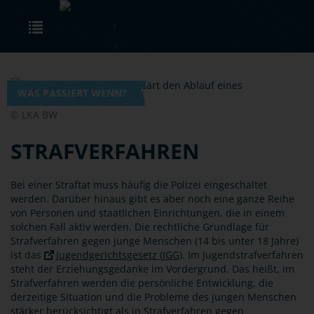
Skip to main content
Toggle navigation
WAS PASSIERT WENN?
© LKA BW
STRAFVERFAHREN
Bei einer Straftat muss häufig die Polizei eingeschaltet
werden. Darüber hinaus gibt es aber noch eine ganze Reihe
von Personen und staatlichen Einrichtungen, die in einem
solchen Fall aktiv werden. Die rechtliche Grundlage für
Strafverfahren gegen junge Menschen (14 bis unter 18 Jahre)
ist das
Jugendgerichtsgesetz (JGG)
. Im Jugendstrafverfahren
steht der Erziehungsgedanke im Vordergrund. Das heißt, im
Strafverfahren werden die persönliche Entwicklung, die
derzeitige Situation und die Probleme des jungen Menschen
stärker berücksichtigt als in Strafverfahren gegen