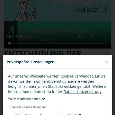
ENTSCHEIDUNG DER
STAATSANWALTSCHAFT:
×
Privatsphäre-Einstellungen
EINSTELLUNG DES
Auf unserer Webseite werden Cookies verwendet. Einige
VERFAHRENS ODER
davon werden zwingend benötigt, andere werden
lediglich zu anonymen Statistikzwecken genutzt. Weitere
ANKLAGE
Informationen findest du in der
Datenschutzerklärung
.
Weitere Informationen
Folgende Cookies akzeptieren