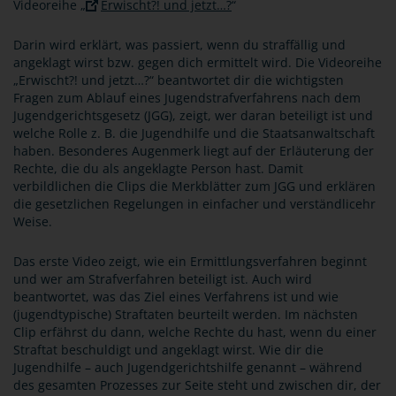
Videoreihe „
Erwischt?! und jetzt…?
“
Darin wird erklärt, was passiert, wenn du straffällig und
angeklagt wirst bzw. gegen dich ermittelt wird. Die Videoreihe
„Erwischt?! und jetzt…?“ beantwortet dir die wichtigsten
Fragen zum Ablauf eines Jugendstrafverfahrens nach dem
Jugendgerichtsgesetz (JGG), zeigt, wer daran beteiligt ist und
welche Rolle z. B. die Jugendhilfe und die Staatsanwaltschaft
haben. Besonderes Augenmerk liegt auf der Erläuterung der
Rechte, die du als angeklagte Person hast. Damit
verbildlichen die Clips die Merkblätter zum JGG und erklären
die gesetzlichen Regelungen in einfacher und verständlicehr
Weise.
Das erste Video zeigt, wie ein Ermittlungsverfahren beginnt
und wer am Strafverfahren beteiligt ist. Auch wird
beantwortet, was das Ziel eines Verfahrens ist und wie
(jugendtypische) Straftaten beurteilt werden. Im nächsten
Clip erfährst du dann, welche Rechte du hast, wenn du einer
Straftat beschuldigt und angeklagt wirst. Wie dir die
Jugendhilfe – auch Jugendgerichtshilfe genannt – während
des gesamten Prozesses zur Seite steht und zwischen dir, der