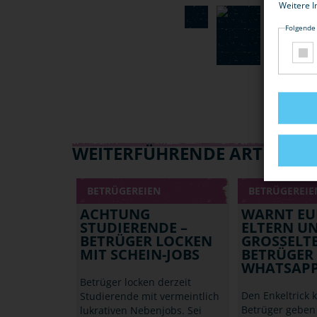
Weitere I
Folgende
WEITERFÜHRENDE ARTIKEL
BETRÜGEREIEN
BETRÜGEREIE
ACHTUNG
WARNT EU
STUDIERENDE –
ELTERN U
BETRÜGER LOCKEN
GROSSELTER
MIT SCHEIN-JOBS
ETRÜGER N
HATSAP
Betrüger locken derzeit
Den Enkeltrick 
Studierende mit vermeintlich
Betrüger geben 
lukrativen Nebenjobs. Sei