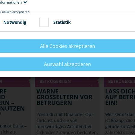
nformationen
normalerweise nicht bekommen würde. Oder dass man durch
schwindeln sonst nicht bekommen hätte.
 Cookies akzeptieren
Notwendig
Statistik
Solche Täuschungen sind verboten und werden sogar bestraft
Betrug
oder
Urkundenfälschung
. Auch
Schwarzfahren
mit B
gewertet wird.
Alle Cookies akzeptieren
Auswahl akzeptieren
N
BETRÜGEREIEN
BETRÜGEREI
RE
WARNE
LASS DIC
ND
GROSSELTERN VOR B
AUF BETR
N – B
ETRÜGERN
EIN!
UTZEN W
P
Wenn du mit Oma oder Opa
Wer kennt das 
sprichst und sie von
ist knapp, die
kennst Du ja –
merkwürdigen Anrufen bei
gerade zu Wei
sich als
sich oder Freunden berichten,
zahlreich. Las