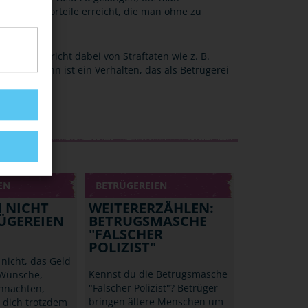
 Lügen Vorteile erreicht, die man ohne zu
. Man spricht dabei von Straftaten wie z. B.
us oder Bahn ist ein Verhalten, das als Betrügerei
EN
BETRÜGEREIEN
H NICHT
WEITERERZÄHLEN:
ÜGEREIEN
BETRUGSMASCHE
"FALSCHER
POLIZIST"
nicht, das Geld
Kennst du die Betrugsmasche
 Wünsche,
"Falscher Polizist"? Betrüger
hnachten,
bringen ältere Menschen um
s dich trotzdem