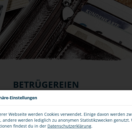
BETRÜGEREIEN
häre-Einstellungen
Wer ehrlich bleibt, kommt weiter
NG
Schwindeln gehört für die meisten zum Großwerden dazu. W
erer Webseite werden Cookies verwendet. Einige davon werden z
um sich dabei Vorteile zu verschaffen, verhält sich falsch.
t, andere werden lediglich zu anonymen Statistikzwecken genutzt.
..
tionen findest du in der
Datenschutzerklärung
.
Damit kann gemeint sein, durch Tricks oder Täuschung an 