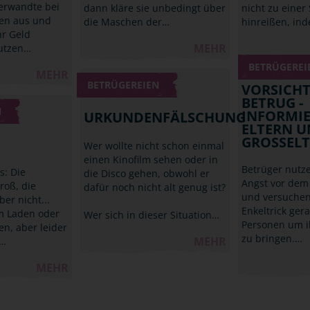
erwandte bei
dann kläre sie unbedingt über
nicht zu einer 
en aus und
die Maschen der…
hinreißen, in
hr Geld
MEHR
utzen…
BETRÜGEREI
MEHR
BETRÜGEREIEN
VORSICHT
BETRUG -
N
INFORMIE
URKUNDENFÄLSCHUNG
ELTERN 
GROSSEL
Wer wollte nicht schon einmal
einen Kinofilm sehen oder in
Betrüger nutze
s: Die
die Disco gehen, obwohl er
Angst vor dem
roß, die
dafür noch nicht alt genug ist?
und versuche
er nicht...
Enkeltrick ger
m Laden oder
Wer sich in dieser Situation…
Personen um i
en, aber leider
zu bringen.…
MEHR
s…
MEHR