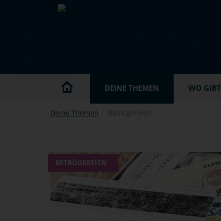
Skip to main content
DEINE THEMEN
WO GIBT'
Deine Themen
Betrügereien
BETRÜGEREIEN