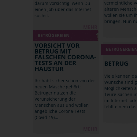
vermeintliche V
darum vorsichtig, wenn Du
älteren Mensch
einen Job über das Internet
wollen sie um i
suchst.
bringen. Nun n
MEHR
BETRÜGEREIEN
VORSICHT VOR
BETRÜGEREIE
BETRUG MIT
FALSCHEN CORONA-
TESTS AN DER
BETRUG
HAUSTÜR
Viele kennen da
Ihr habt sicher schon von der
Wünsche sind g
neuen Masche gehört:
Möglichkeiten ab
Betrüger nutzen die
Teure Sachen i
Verunsicherung der
im Internet lock
Menschen aus und wollen
fehlt einem da
angebliche Corona-Tests
(Covid-19)…
MEHR