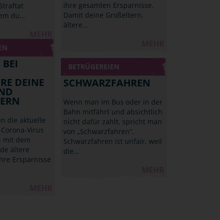
ihre gesamten Ersparnisse.
Straftat
Damit deine Großeltern,
dem du…
ältere…
MEHR
MEHR
EN
 BEI
BETRÜGEREIEN
RE DEINE
SCHWARZFAHREN
UND
TERN
Wenn man im Bus oder in der
Bahn mitfährt und absichtlich
n die aktuelle
nicht dafür zahlt, spricht man
 Corona-Virus
von „Schwarzfahren“.
n mit dem
Schwarzfahren ist unfair, weil
ade ältere
die…
hre Ersparnisse
MEHR
MEHR