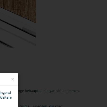
×
er aber Dinge behauptet, die gar nicht stimmen,
wingend
 Weitere
Sachen oder Geld zu gelangen, die man