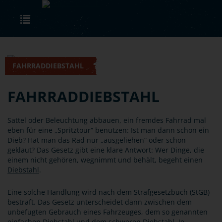
Skip to main content
Toggle navigation
FAHRRADDIEBSTAHL
FAHRRADDIEBSTAHL
Sattel oder Beleuchtung abbauen, ein fremdes Fahrrad mal
eben für eine „Spritztour“ benutzen: Ist man dann schon ein
Dieb? Hat man das Rad nur „ausgeliehen“ oder schon
geklaut? Das Gesetz gibt eine klare Antwort: Wer Dinge, die
einem nicht gehören, wegnimmt und behält, begeht einen
Diebstahl
.
Eine solche Handlung wird nach dem Strafgesetzbuch (StGB)
bestraft. Das Gesetz unterscheidet dann zwischen dem
unbefugten Gebrauch eines Fahrzeuges, dem so genannten
einfachen Diebstahl und dem schweren Diebstahl. Je