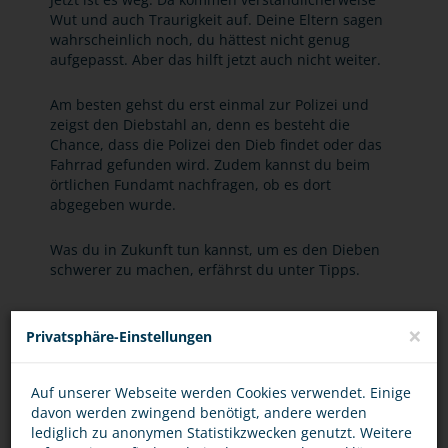
Wut und auch Traurigkeit auf. Deine Eltern sagen
wahrscheinlich noch, du hättest nicht genug
aufgepasst. Aber das hilft jetzt auch nicht weiter.
Am besten gehst du erst einmal zur Polizei und
zeigst den Diebstahl an, denn es besteht die
Chance, dass die Polizei den Dieb findet oder das
Fahrrad gefunden wird. Zudem kannst du beim
örtlichen Fundamt nachfragen, ob es dort
abgegeben wurde.
Was du in Zukunft tun kannst, um es den Dieben
schwerer zu machen, erfährst du unter Tipps.
×
Privatsphäre-Einstellungen
BEWERTUNG
Auf unserer Webseite werden Cookies verwendet. Einige
davon werden zwingend benötigt, andere werden
lediglich zu anonymen Statistikzwecken genutzt. Weitere