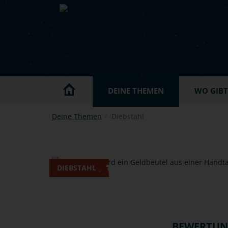
Skip to main content
DEINE THEMEN
WO GIBT'
Deine Themen
Diebstahl
DIEBSTAHL
BEWERTU