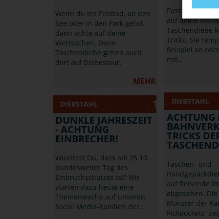
Pass auch beim 
Wenn du ins Freibad, an den
auf deine Werts
See oder in den Park gehst,
Taschendiebe k
dann achte auf deine
Tricks. Sie rem
Wertsachen. Denn
Beispiel an od
Taschendiebe gehen auch
mit…
dort auf Diebestour.
MEHR
DIEBSTAHL
DIEBSTAHL
ACHTUNG 
DUNKLE JAHRESZEIT
BAHNVERK
- ACHTUNG
TRICKS DE
EINBRECHER!
TASCHEND
Wusstest Du, dass am 25.10.
Taschen- und
bundesweiter Tag des
Handgepäckdie
Einbruchschutzes ist? Wir
auf Reisende i
starten dazu heute eine
abgesehen. Die
Themenwoche auf unseren
Monster der Ka
Social Media-Kanälen der…
Pickpockets“ ze