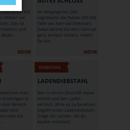
AGEN
GUTES SCHLOSS
n Rad schon mit
Im vergangenen Jahr
n Mitteln vor
registrierte die Polizei 260.956
tzen. Das ist
Fälle von Fahrrad-Diebstahl.
in Kellern und
Dabei kannst Du dein Fahrrad
 Räder,
ganz einfach sichern, indem
…
Du ein…
MEHR
MEHR
DIEBSTAHL
H
LADENDIEBSTAHL
bezeichnet man
Wer in einem Geschäft etwas
 Eindringen in
nimmt und den Laden
nzten Bereich
verlässt, ohne es zu bezahlen,
 oder eine
begeht einen Ladendiebstahl.
dem man ein
Trage die Sachen, die du
B.…
kaufen möchtest,…