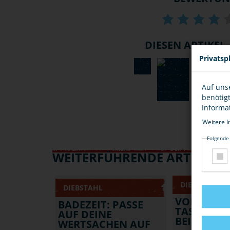
DIESEN ARTIKEL .
Privatsp
Auf uns
benötig
Informa
Weitere I
Folgende
WEITERFÜHRENDE ARTIKEL
DIEBSTAHL
DIEBSTAHL
VORSICHT
BADEZEIT: PASSE
TASCHEND
AUF DEINE
BEI PUBLI
WERTSACHEN AUF