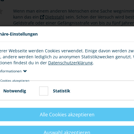
Wenn man einem anderen Menschen eine Sache wegnimmt un
kann das ein
Diebstahl
sein. Schon der Versuch wird best
Geldstrafe oder einer Gefängnisstrafe von bis zu fünf Jahre
..
häre-Einstellungen
Viele klauen z. B., weil sie Gleichaltrigen imponieren wollen
Abenteuerlust. Es gibt verschiedene Formen von Diebstahl, 
erer Webseite werden Cookies verwendet. Einige davon werden z
t, andere werden lediglich zu anonymen Statistikzwecken genutzt.
tionen findest du in der
Datenschutzerklärung
.
nformationen
 Cookies akzeptieren
Notwendig
Statistik
DIEBSTAHL
DIEBSTAHL
Alle Cookies akzeptieren
 VOR
FRÜHLINGSZEIT -
SCHÜTZE 
IEBSTAHL
FESTZEIT! NIMM
VOR DIEB
C VIEWING
DICH IN ACHT VOR
AUCH IN 
Auswahl akzeptieren