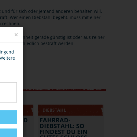
d für sich oder jemand anderen behalten will,
raft. Wer einen Diebstahl begeht, muss mit einer
n rechnen.
×
, die Gelegenheit gerade günstig ist oder aus reiner
die unterschiedlich bestraft werden.
wingend
 Weitere
DIEBSTAHL
DEIN RAD
FAHRRAD-
STAHL -
DIEBSTAHL: SO
KELLERN
FINDEST DU EIN