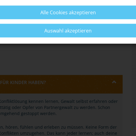
Alle Cookies akzeptieren
zwischen Opfer und Täter erschweren den Schritt zur
Auswahl akzeptieren
pps.
FÜR KINDER HABEN?
r Konfliktlösung kennen lernen, Gewalt selbst erfahren oder
lttätig oder Opfer von Partnergewalt zu werden. Schon
 umgehend gestoppt werden.
n, hören, fühlen und erleben zu müssen. Keine Form der
t Konflikten umzugehen. Das kann jeder lernen; auch deine