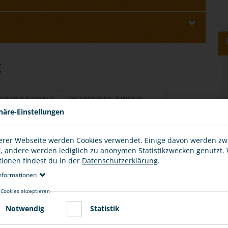
E
LICHER GEWALT
BETROFFENE KINDER
häre-Einstellungen
etroffen, unabhängig von Alter, Bildung,
 und religiöser Zugehörigkeit.
erer Webseite werden Cookies verwendet. Einige davon werden z
t, andere werden lediglich zu anonymen Statistikzwecken genutzt.
ndere Verwandte können Opfer von häuslicher Gewalt
tionen findest du in der
Datenschutzerklärung
.
nformationen
 Cookies akzeptieren
alt, denn meistens ist der Täter oder die Täterin ein
Notwendig
Statistik
weigen aus Angst vor weiteren Verletzungen.