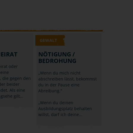
GEWALT
EIRAT
NÖTIGUNG /
BEDROHUNG
irat oder
 eine
„Wenn du mich nicht
, die gegen den
abschreiben lässt, bekommst
der beider
du in der Pause eine
ndet. Als eine
Abreibung."
gsehe gilt…
„Wenn du deinen
Ausbildungsplatz behalten
willst, darf ich deine…