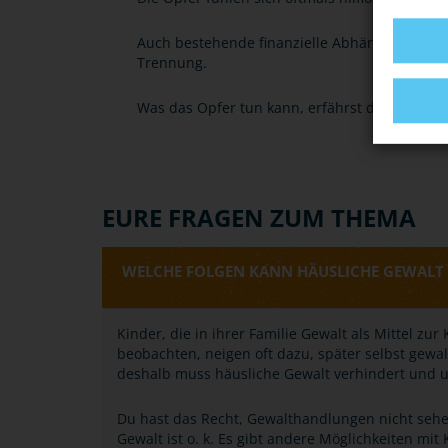
Auch bestehende finanzielle Abhängigkeiten 
Trennung.
Was das Opfer tun kann, erfährst du unter Ti
EURE FRAGEN ZUM THEMA
WELCHE FOLGEN KANN HÄUSLICHE GEWALT 
Kinder, die in ihrer Familie Gewalt als Mittel zu
beobachten, neigen oft dazu, später selbst gewa
deshalb muss häusliche Gewalt verhindert und
Du hast das Recht, Gewalthandlungen nicht sehe
Gewalt ist o. k. Es gibt andere Möglichkeiten mi