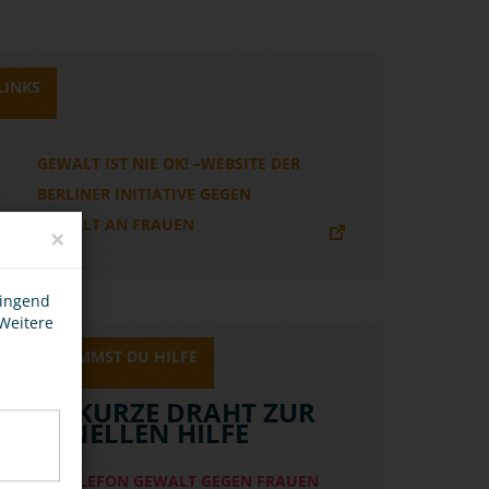
LINKS
GEWALT IST NIE OK! –WEBSITE DER
BERLINER INITIATIVE GEGEN
GEWALT AN FRAUEN
×
wingend
 Weitere
HIER BEKOMMST DU HILFE
DER KURZE DRAHT ZUR
SCHNELLEN HILFE
HILFETELEFON GEWALT GEGEN FRAUEN