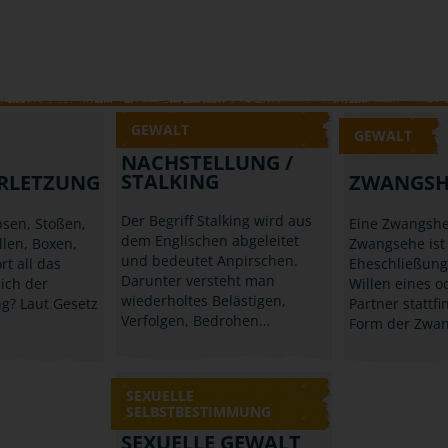
GEWALT
GEWALT
NACHSTELLUNG /
STALKING
RLETZUNG
ZWANGSH
Der Begriff Stalking wird aus
sen, Stoßen,
Eine Zwangshe
dem Englischen abgeleitet
llen, Boxen,
Zwangsehe ist
und bedeutet Anpirschen.
rt all das
Eheschließung
Darunter versteht man
ich der
Willen eines o
wiederholtes Belästigen,
g? Laut Gesetz
Partner stattfi
Verfolgen, Bedrohen…
Form der Zwan
SEXUELLE
SELBSTBESTIMMUNG
SEXUELLE GEWALT