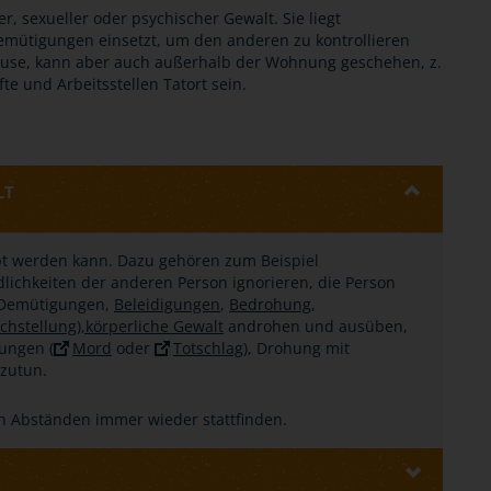
r, sexueller oder psychischer Gewalt. Sie liegt
emütigungen einsetzt, um den anderen zu kontrollieren
ause, kann aber auch außerhalb der Wohnung geschehen, z.
te und Arbeitsstellen Tatort sein.
LT
übt werden kann. Dazu gehören zum Beispiel
dlichkeiten der anderen Person ignorieren, die Person
, Demütigungen,
Beleidigungen
,
Bedrohung
,
chstellung),
körperliche Gewalt
androhen und ausüben,
tungen (
Mord
oder
Totschlag
), Drohung mit
zutun.
n Abständen immer wieder stattfinden.