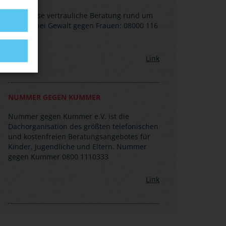
Kostenlose vertrauliche Beratung rund um
die Uhr bei Gewalt gegen Frauen: 08000 116
016
Link
NUMMER GEGEN KUMMER
Nummer gegen Kummer e.V. ist die
Dachorganisation des größten telefonischen
und kostenfreien Beratungsangebotes für
Kinder, Jugendliche und Eltern. Nummer
gegen Kummer 0800 1110333
Link