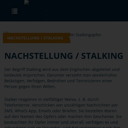
Skip to main content
Toggle navigation
NACHSTELLUNG / STALKING
NACHSTELLUNG / STALKING
Der Begriff Stalking wird aus dem Englischen abgeleitet und
bedeutet Anpirschen. Darunter versteht man wiederholtes
Belästigen, Verfolgen, Bedrohen und Terrorisieren einer
Person gegen ihren Willen.
Stalker reagieren in vielfältiger Weise, z. B. durch
Telefonterror, Verschicken von unzähligen Nachrichten per
SMS, What‘s App, Emails oder Briefen. Sie bestellen Waren
auf den Namen des Opfers oder machen ihm Geschenke. Sie
beobachten ihr Opfer immer und überall, verfolgen es und
erkundigen sich im Freundes- und Bekanntenkreis nach ihm.