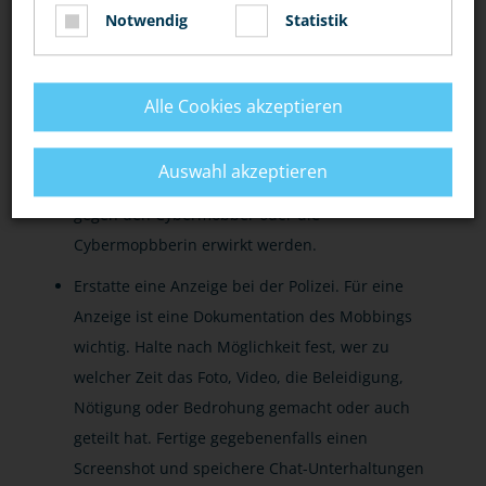
Bilder und Videos von dir, die ohne deine
Notwendig
Statistik
Erlaubnis veröffentlicht werden, sollten gelöscht
werden. Das kann der Netzwerkbetreiber
vornehmen. Damit keine weiteren
Alle Cookies akzeptieren
unerwünschten Fotos oder Videos von dir ins
Netz geladen werden, kann über den Anwalt
Auswahl akzeptieren
eine Unterlassungsverpflichtungserklärung
gegen den Cybermobber oder die
Cybermopbberin erwirkt werden.
Erstatte eine Anzeige bei der Polizei. Für eine
Anzeige ist eine Dokumentation des Mobbings
wichtig. Halte nach Möglichkeit fest, wer zu
welcher Zeit das Foto, Video, die Beleidigung,
Nötigung oder Bedrohung gemacht oder auch
geteilt hat. Fertige gegebenenfalls einen
Screenshot und speichere Chat-Unterhaltungen