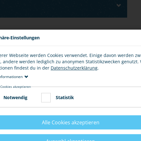
E
häre-Einstellungen
erer Webseite werden Cookies verwendet. Einige davon werden z
t, andere werden lediglich zu anonymen Statistikzwecken genutzt.
tionen findest du in der
Datenschutzerklärung
.
 bekannt vorkommt, weil du selbst schon davon
taten bei der Polizei an. Versuche, dich in Zukunft
nformationen
en.
 Cookies akzeptieren
Tipps.
Notwendig
Statistik
Alle Cookies akzeptieren