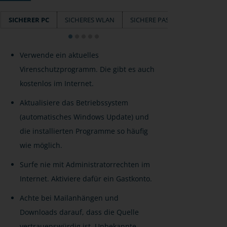
SICHERER PC
SICHERES WLAN
SICHERE PASSWÖRTER
SM
Verwende ein aktuelles
Virenschutzprogramm. Die gibt es auch
kostenlos im Internet.
Aktualisiere das Betriebssystem
(automatisches Windows Update) und
die installierten Programme so häufig
wie möglich.
Surfe nie mit Administratorrechten im
Internet. Aktiviere dafür ein Gastkonto.
Achte bei Mailanhängen und
Downloads darauf, dass die Quelle
vertrauenswürdig ist. Unbekannte