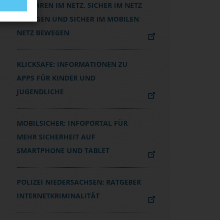
GEFAHREN IM NETZ, SICHER IM NETZ
BEWEGEN UND SICHER IM MOBILEN
NETZ BEWEGEN
KLICKSAFE: INFORMATIONEN ZU
APPS FÜR KINDER UND
JUGENDLICHE
MOBILSICHER: INFOPORTAL FÜR
MEHR SICHERHEIT AUF
SMARTPHONE UND TABLET
POLIZEI NIEDERSACHSEN: RATGEBER
INTERNETKRIMINALITÄT