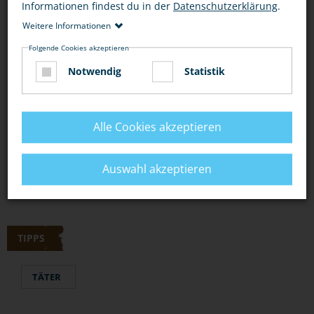
Informationen findest du in der
Datenschutzerklärung
.
Weitere Informationen
BEWERTUNG
Folgende Cookies akzeptieren
Notwendig
Statistik
DIESEN ARTIKEL ...
Alle Cookies akzeptieren
Auswahl akzeptieren
TIPPS
TÄTER