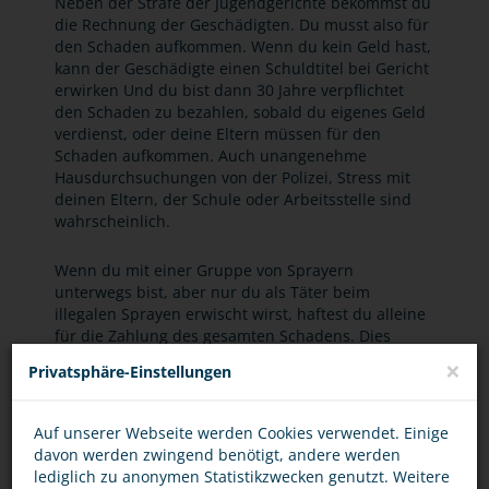
Neben der Strafe der Jugendgerichte bekommst du
die Rechnung der Geschädigten. Du musst also für
den Schaden aufkommen. Wenn du kein Geld hast,
kann der Geschädigte einen Schuldtitel bei Gericht
erwirken Und du bist dann 30 Jahre verpflichtet
den Schaden zu bezahlen, sobald du eigenes Geld
verdienst, oder deine Eltern müssen für den
Schaden aufkommen. Auch unangenehme
Hausdurchsuchungen von der Polizei, Stress mit
deinen Eltern, der Schule oder Arbeitsstelle sind
wahrscheinlich.
Wenn du mit einer Gruppe von Sprayern
unterwegs bist, aber nur du als Täter beim
illegalen Sprayen erwischt wirst, haftest du alleine
für die Zahlung des gesamten Schadens. Dies
nennt man dann gesamtschuldnerische Haftung.
×
Privatsphäre-Einstellungen
Es ist auch nicht ratsam, bei einer illegalen
Sprayaktion nur dabei zu sein oder Schmiere dafür
zu stehen, denn auch das ist strafbar.
Auf unserer Webseite werden Cookies verwendet. Einige
davon werden zwingend benötigt, andere werden
lediglich zu anonymen Statistikzwecken genutzt. Weitere