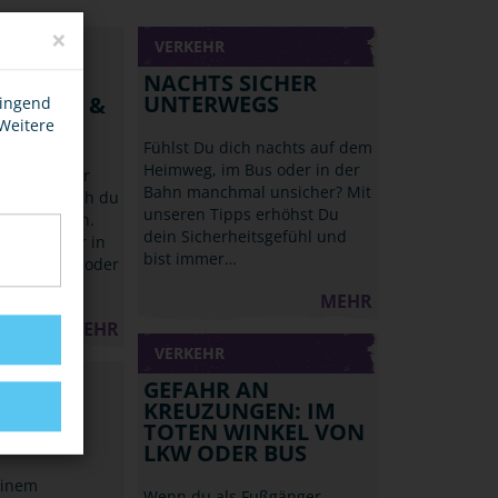
×
VERKEHR
NACHTS SICHER
UNTERWEGS
, ZÜGE &
wingend
 Weitere
Fühlst Du dich nachts auf dem
Heimweg, im Bus oder in der
reizeit oder
Bahn manchmal unsicher? Mit
mmt bist auch du
unseren Tipps erhöhst Du
ug gefahren.
dein Sicherheitsgefühl und
nst du sogar in
bist immer…
s Bahnhofs oder
MEHR
MEHR
VERKEHR
GEFAHR AN
KREUZUNGEN: IM
TOTEN WINKEL VON
LKW ODER BUS
einem
Wenn du als Fußgänger,