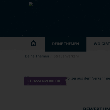
Skip to main content
DEINE THEMEN
WO GIBT'
Deine Themen
Straßenverkehr
STRASSENVERKEHR
BEWERTU