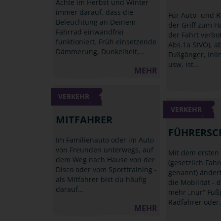
Achte im Herbst und Winter
immer darauf, dass die
Für Auto- und R
Beleuchtung an Deinem
der Griff zum 
Fahrrad einwandfrei
der Fahrt verbo
funktioniert. Früh einsetzende
Abs.1a StVO), a
Dämmerung, Dunkelheit,…
Fußgänger, Inli
usw. ist…
MEHR
VERKEHR
VERKEHR
MITFAHRER
FÜHRERSC
Im Familienauto oder im Auto
von Freunden unterwegs, auf
Mit dem ersten
dem Weg nach Hause von der
(gesetzlich Fah
Disco oder vom Sporttraining -
genannt) ändert
als Mitfahrer bist du häufig
die Mobilität - d
darauf…
mehr „nur“ Fuß
Radfahrer oder
MEHR