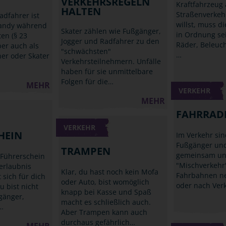
VERKEHRSREGELN
Kraftfahrzeug
HALTEN
Straßenverkeh
adfahrer ist
willst, muss d
Handy während
Skater zählen wie Fußgänger,
in Ordnung se
ten (§ 23
Jogger und Radfahrer zu den
Räder, Beleuc
ber auch als
"schwächsten"
…
ner oder Skater
Verkehrsteilnehmern. Unfälle
haben für sie unmittelbare
Folgen für die…
MEHR
VERKEHR
MEHR
FAHRRAD
VERKEHR
HEIN
Im Verkehr sin
Fußgänger und
TRAMPEN
gemeinsam un
 Führerschein
"Mischverkehr
rerlaubnis
Klar, du hast noch kein Mofa
Fahrbahnen n
 sich für dich
oder Auto, bist womöglich
oder nach Ver
u bist nicht
knapp bei Kasse und Spaß
gänger,
macht es schließlich auch.
…
Aber Trampen kann auch
durchaus gefährlich…
MEHR