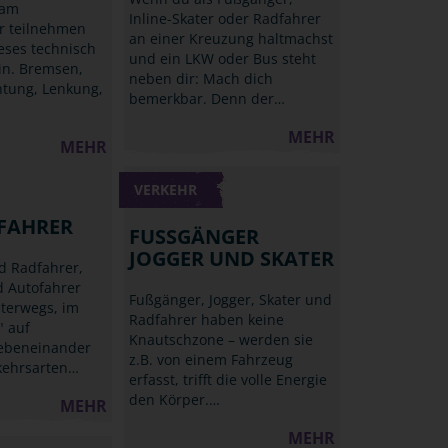
 am
Inline-Skater oder Radfahrer
r teilnehmen
an einer Kreuzung haltmachst
ieses technisch
und ein LKW oder Bus steht
in. Bremsen,
neben dir: Mach dich
htung, Lenkung,
bemerkbar. Denn der…
MEHR
MEHR
VERKEHR
FAHRER
FUSSGÄNGER J
OGGER UND SKATER
d Radfahrer,
 Autofahrer
Fußgänger, Jogger, Skater und
terwegs, im
Radfahrer haben keine
" auf
Knautschzone – werden sie
ebeneinander
z.B. von einem Fahrzeug
kehrsarten…
erfasst, trifft die volle Energie
den Körper.…
MEHR
MEHR