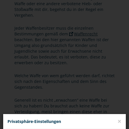
Waffe oder eine andere verbotene Hieb- oder
Stoßwaffe mit dir, begehst du in der Regel ein
Vergehen.
Jeder Waffenbesitzer muss die einzelnen
Bestimmungen gemäß dem
Waffenrecht
beachten. Bei den hier genannten Waffen ist der
Umgang also grundsätzlich für Kinder und
Jugendliche sowie auch für Erwachsene nicht
erlaubt. Das bedeutet, es ist verboten, diese zu
erwerben oder zu besitzen.
Welche Waffe von wem geführt werden darf, richtet
sich nach den Eigenschaften und dem Sinn des
Gegenstandes.
Generell ist es nicht „erwachsen“ eine Waffe bei
sich zu haben! Du brauchst auch keine Waffe zur
Verteidigung, meist bringen einen diese eher in
Schwierigkeiten. Zum einen kommst du bei
×
Privatsphäre-Einstellungen
illegalen Waffen mit dem Gesetz in Konflikt, zum
anderen werden Waffen, die zur Selbstverteidigung